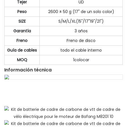
Tejer
UD
Peso
2600 ± 50 g (17" de un solo color)
SIZE
S/M/L/XL(15"/17"19"/21")
Garantía
3 años
Freno
Freno de disco
Guía de cables
todo el cable interno
MOQ
1colocar
Información técnica