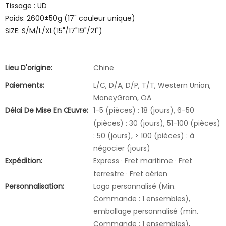
Tissage : UD
Poids: 2600±50g (17" couleur unique)
SIZE: S/M/L/XL(15"/17"19"/21")
Lieu D'origine:
Chine
Paiements:
L/C, D/A, D/P, T/T, Western Union,
MoneyGram, OA
Délai De Mise En Œuvre:
1-5 (pièces) : 18 (jours), 6-50
(pièces) : 30 (jours), 51-100 (pièces)
: 50 (jours), > 100 (pièces) : à
négocier (jours)
Expédition:
Express · Fret maritime · Fret
terrestre · Fret aérien
Personnalisation:
Logo personnalisé (Min.
Commande : 1 ensembles),
emballage personnalisé (min.
Commande : 1 ensembles),