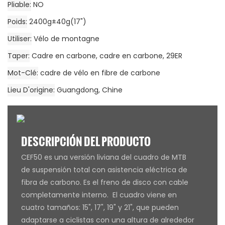
Pliable
NO
Poids
2400g±40g(17")
Utiliser
Vélo de montagne
Taper
Cadre en carbone, cadre en carbone, 29ER
Mot-Clé
cadre de vélo en fibre de carbone
Lieu D'origine
Guangdong, Chine
DESCRIPCIÓN DEL PRODUCTO
CEF50 es una versión liviana del cuadro de MTB
de suspensión total con asistencia eléctrica de
fibra de carbono. Es el freno de disco con cable
completamente interno. El cuadro viene en
cuatro tamaños: 15", 17", 19" y 21", que pueden
adaptarse a ciclistas con una altura de alrededor