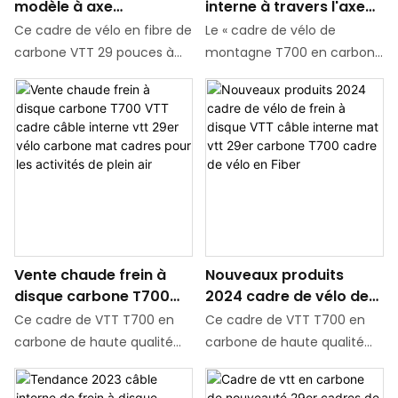
modèle à axe
interne à travers l'axe
vibrations, minimisant ainsi
d'excellentes performances
traversant vtt 29er 14
modèle carbone T700
l'impact des routes
Ce cadre de vélo en fibre de
Le « cadre de vélo de
"15" 16 "17" 19 "cadre de
VTT cadre frein à disque
cahoteuses pendant le
carbone VTT 29 pouces à
montagne T700 en carbone
vélo en Fiber de
mat vélo cadre en
trajet.
axe traversant très
modèle à axe traversant à
carbone câble interne
carbone vtt 29er
demandé est doté d'un
câble interne chaud » est un
Bb92 cadre de vélo en
acheminement de câbles
cadre de vélo léger et
carbone
interne et d'un boîtier de
durable fabriqué à partir de
pédalier BB92. Disponible en
fibre de carbone T700 de
différentes tailles allant de
qualité supérieure. Conçu
14" à 19", ce cadre léger et
pour des performances
durable est parfait pour les
optimales, ce cadre VTT 29
vététistes sérieux à la
pouces est compatible
Vente chaude frein à
Nouveaux produits
recherche de performances
avec les freins à disque et
disque carbone T700
2024 cadre de vélo de
optimales.
une finition mate élégante
VTT cadre câble interne
frein à disque VTT câble
Ce cadre de VTT T700 en
Ce cadre de VTT T700 en
vtt 29er vélo carbone
interne mat vtt 29er
carbone de haute qualité
carbone de haute qualité
mat cadres pour les
carbone T700 cadre de
est conçu pour les
est conçu pour les
activités de plein air
vélo en Fiber
amateurs d'activités de
amateurs d'activités de