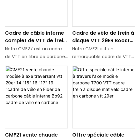
tailles de 15", 17" et 19" parmi
quatre options : 15", 17", 19" et
lesquelles choisir. Ce cadre
21". Ce VTT semi-interne est
présente un bel aspect, à la
parfaitement compatible
fois léger et solide. Le CMF43
avec les pneus de 2,35
Cadre de câble interne
Cadre de vélo de frein à
est une création
pouces, offrant
complet de VTT de frein
disque VTT 29ER Boost
remarquable dans le monde
d'excellentes performances
à disque en fibre de
en fibre de carbone
du VTT. Il allie une légèreté
Notre CMF27 est un cadre
Notre CMF21 est un
carbone 29ER avec
exceptionnelle à une
de VTT en fibre de carbone
remarquable cadre de VTT
performance
résistance et une durabilité
à câblage interne
en fibre de carbone doté
d'absorption des chocs
exceptionnelles
entièrement caché
d'un design attrayant et
exceptionnel. Il est
angulaire. Il se caractérise
méticuleusement conçu
par sa complétude dans les
avec une technologie de
tailles de cadre, offrant de
pointe. Le tube de selle de
nombreuses options : 14", 15",
ce cadre est équipé d'une
16", 17" et 19". Ce VTT semi-
fonction d'absorption des
interne est parfaitement
chocs, qui peut absorber et
compatible avec les pneus
CMF21 vente chaude
Offre spéciale câble
amortir efficacement les
de 2,35 pouces, offrant