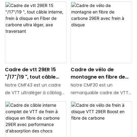
Cadre de vtt 29ER 15
Cadre de vélo de
"/17"/19 ", tout câble
montagne en fibre de
interne, frein à disque
carbone 29ER avec frein
Notre CMF43 est un cadre
Notre CMF30 est un
en Fiber de carbone
à disque
de VTT ultraléger à câblage
remarquable cadre de VTT
ultra léger, axe
interne complet avec une
en fibre de carbone doté
traversant
version pour frein à disque à
d'un design attrayant et
étrier cylindrique. Le poids
angulaire. Il se caractérise
du cadre peint de 17" n'est
par son exhaustivité dans
que de 860G. Il existe trois
les tailles de cadre, offrant