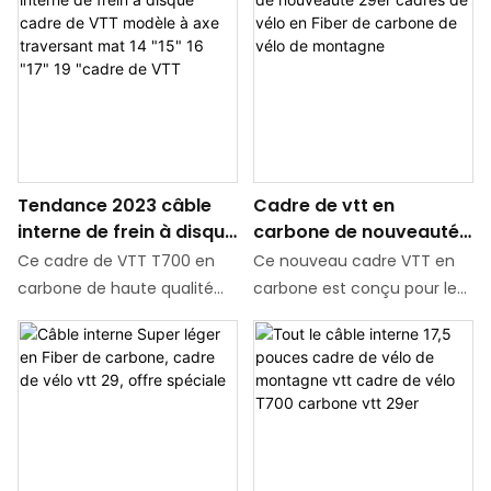
plein air, offrant une
plein air, offrant une
durabilité et des
durabilité et des
performances
performances
exceptionnelles. Avec un
exceptionnelles. Avec un
acheminement interne des
acheminement interne des
câbles et une finition mate
câbles et une finition mate
élégante, ce cadre de vélo
élégante, ce cadre de vélo
Tendance 2023 câble
Cadre de vtt en
29 pouces améliorera à
29 pouces améliorera à
interne de frein à disque
carbone de nouveauté
coup sûr votre expérience
coup sûr votre expérience
cadre de VTT modèle à
29er cadres de vélo en
de conduite sur n'importe
de conduite sur n'importe
Ce cadre de VTT T700 en
Ce nouveau cadre VTT en
axe traversant mat 14
Fiber de carbone de
quel terrain.
quel terrain.
carbone de haute qualité
carbone est conçu pour les
"15" 16 "17" 19 "cadre de
vélo de montagne
est conçu pour les
vélos de montagne de 29
VTT
amateurs d'activités de
pouces, fabriqué à partir de
plein air, offrant une
fibre de carbone de haute
durabilité et des
qualité pour une conduite
performances
légère et durable. Avec une
exceptionnelles. Avec un
esthétique élégante et une
acheminement interne des
technologie de pointe, ce