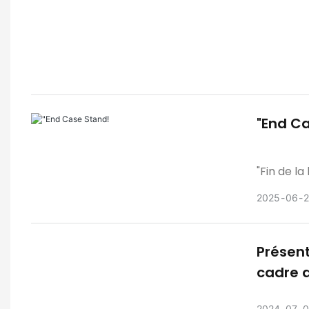
"End C
"Fin de l
rocheux 
2025
06
2
Présent
FOR IMME
cadre d
carbone
2024
07
0