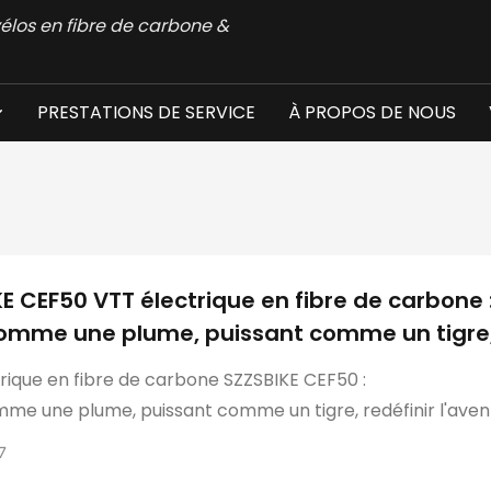
élos en fibre de carbone &
PRESTATIONS DE SERVICE
À PROPOS DE NOUS
E CEF50 VTT électrique en fibre de carbone 
comme une plume, puissant comme un tigre
it l'aventure en montagne pour les cycliste
rique en fibre de carbone SZZSBIKE CEF50 :
entier
me une plume, puissant comme un tigre, redéfinir l'aven
pour les riders du monde entier
7