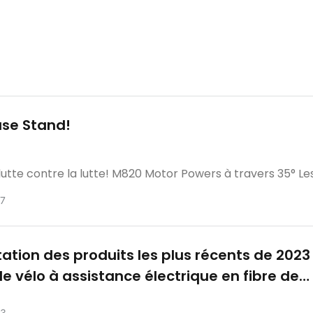
ase Stand!
a lutte contre la lutte! M820 Motor Powers à travers 35° L
comme rien "——SZZSBIKE
7
ation des produits les plus récents de 2023 
DIATE RELEASE
e vélo à assistance électrique en fibre de
 le plus léger avec une couleur personnali
3