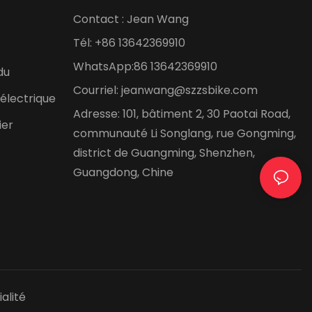
Contact : Jean Wang
Tél: +86 13642369910
WhatsApp:86 13642369910
du
Courriel:
jeanwang@szzsbike.com
électrique
Adresse: 101, bâtiment 2, 30 Paotai Road,
ier
communauté Li Songlang, rue Gongming,
district de Guangming, Shenzhen,
Guangdong, Chine
s
alité