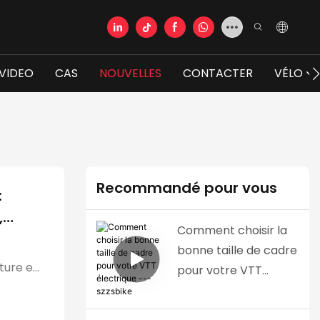
VIDEO
CAS
NOUVELLES
CONTACTER
VÉLO
Recommandé pour vous
:
,
Comment choisir la
s du
bonne taille de cadre
ture en
pour votre VTT
électrique ---
szzsbike