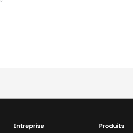
 électriques en fibre de carbone redéfinissent les perfo
e: Bafang M820 Motor System Powers de 130 km & 35° As
r Rando Gravel E-Bike définit un nouveau référence pour
ce légère
Entreprise
Produits