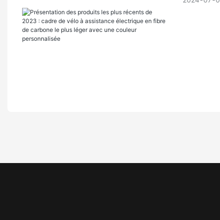
Les vélos
hors rout
Hybridize
l'enduran