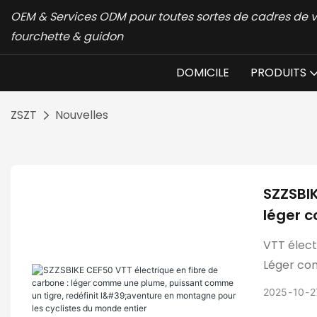
OEM & Services ODM pour toutes sortes de cadres de v
fourchette & guidon
DOMICILE
PRODUITS
ZSZT
Nouvelles
SZZSBIK
léger 
redéfin
VTT élect
monde 
Léger com
montagne 
2025
10
2