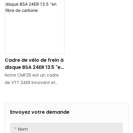
Cadre de vélo de frein à
disque BSA 24ER 13.5 "en
fibre de carbone
Notre CMF29 est un cadre
de VTT 24ER innovant et
distinctif en fibre de
carbone spécialement
conçu pour les adolescents
Envoyez votre demande
et les cyclistes de petite
taille. Actuellement, sa taille
n'est que de 13,5". Ce cadre
Nom