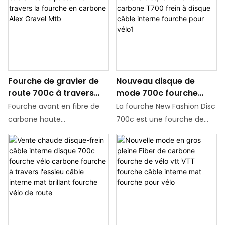
construction légère,
bicycles, integrating carbon
durabilité et esthétique
technology with disc brake
moderne pour offrir une
system, providing cycling
maniabilité et une
enthusiasts with a
adaptabilité exceptionnelles
lightweight, durable, and
sur divers terrains.
responsive control
Fourche de gravier de
Nouveau disque de
experience
route 700c à travers
mode 700c fourche
l'axe câble interne
vélo de route fourche
Fourche avant en fibre de
La fourche New Fashion Disc
passant à travers la
disque 700c 28c
carbone haute
700c est une fourche de
fourche en carbone Alex
carbone T700 frein à
performance, conçue
vélo de route de haute
Gravel Mtb
disque câble interne
spécifiquement pour le
qualité fabriquée à partir
fourche pour vélo1
cycle mixte de la route et
d'un matériau léger en
du gravier, avec un
carbone T700. Conçue pour
matériau en fibre de
les roues 700c avec des
carbone de qualité T700,
pneus jusqu'à 28c, cette
équilibrant les propriétés
fourche est compatible
légères et à haute
avec les freins à disque et