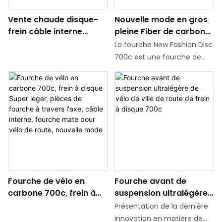
résistance, réduisant
un acheminement interne
Vente chaude disque-
Nouvelle mode en gros
considérablement le poids
des câbles pour un look
frein câble interne
pleine Fiber de carbone
de l'extrémité avant de la
élégant et aérodynamique
disque 700c fourche
fourche de vélo vtt VTT
moto tout en améliorant la
sur votre vélo
La fourche New Fashion Disc
vélo carbone fourche à
fourche câble interne
résistance à l'impact, en
700c est une fourche de
travers l'essieu câble
mat fourche pour vélo
faisant facilement face aux
vélo de route de haute
interne mat brillant
défis de gravier, de boue et
qualité fabriquée à partir
fourche vélo de route
de conditions de la route
d'un matériau léger en
complexe
carbone T700. Conçue pour
les roues 700c avec des
pneus jusqu'à 28c, cette
fourche est compatible
avec les freins à disque et
un acheminement interne
Fourche de vélo en
Fourche avant de
des câbles pour un look
carbone 700c, frein à
suspension ultralégère
élégant et aérodynamique
disque Super léger,
de vélo de ville de route
sur votre vélo
Présentation de la dernière
pièces de fourche à
de frein à disque 700c
innovation en matière de