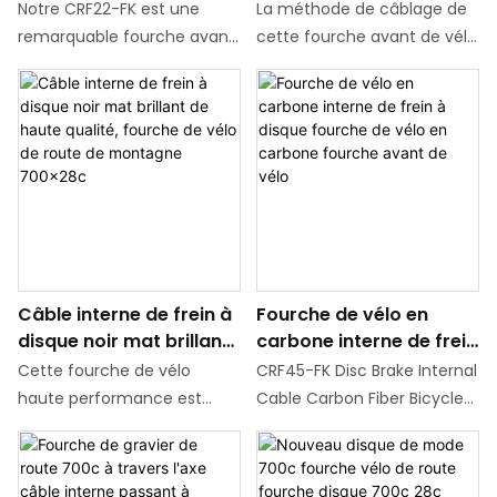
carbone 700*28C
carbone T800 700*32C
entièrement caché ou un
besoins du client. Son
Notre CRF22-FK est une
La méthode de câblage de
100*12mm
Axe traversant 100*12
câblage interne semi-
apparence est à la mode et
remarquable fourche avant
cette fourche avant de vélo
caché. Il peut être associé à
belle, et les lignes sont aussi
à axe traversant pour freins
de route à frein à disque
de nombreux cadres en
douces que l'eau qui coule
à disque en fibre de
CFK39 comporte deux
alliage d'aluminium, en
carbone. Il dispose non
options, à savoir le demi-
alliage de titane et en fibre
seulement de deux modes
câblage interne et le
de carbone pour assembler
optionnels de câblage
câblage interne complet. Le
des vélos, sans aucun
interne entièrement caché
câblage semi-interne
conflit.
et de câblage interne semi-
signifie que certains câbles
caché, mais peut
sont cachés à l'intérieur du
également être
cadre tandis que d'autres
Câble interne de frein à
Fourche de vélo en
personnalisé sur une base
restent exposés
disque noir mat brillant
carbone interne de frein
unique en fonction des
de haute qualité,
à disque fourche de
besoins du client. Son
Cette fourche de vélo
CRF45-FK Disc Brake Internal
fourche de vélo de
vélo en carbone
apparence est à la mode et
haute performance est
Cable Carbon Fiber Bicycle
route de montagne
fourche avant de vélo
belle, et les lignes sont aussi
conçue pour le cyclisme
Front Fork is a front fork
700x28c
douces que l'eau qui coule
hybride de montagne et de
designed specifically for
route, combinant
modern high-performance