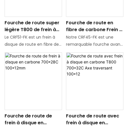
Fourche de route super
Fourche de route en
légère T800 de frein à
fibre de carbone Frein à
disque en fibre de
disque acheminement
Le CRF51-FK est un frein à
Notre CRF45-FK est une
carbone 700 * 32C
semi-intérieur et
disque de route en fibre de
remarquable fourche avant
intérieur complet
carbone ultraléger avec
à axe traversant pour freins
fourche avant à axe
à disque en fibre de
traversant, ne pesant
carbone. Il dispose non
qu'environ 330 g. Il peut
seulement de deux modes
correspondre à des pneus
optionnels de câblage
jusqu'à 700 * 32C. Cette
interne entièrement caché
fourche avant peut être
et de câblage interne semi-
personnalisée avec un
caché, mais peut
câblage selon les besoins du
également être
Fourche de route de
Fourche de route avec
client et peut être utilisée
personnalisé sur une base
frein à disque en
frein à disque en
pour un câblage interne
unique en fonction des