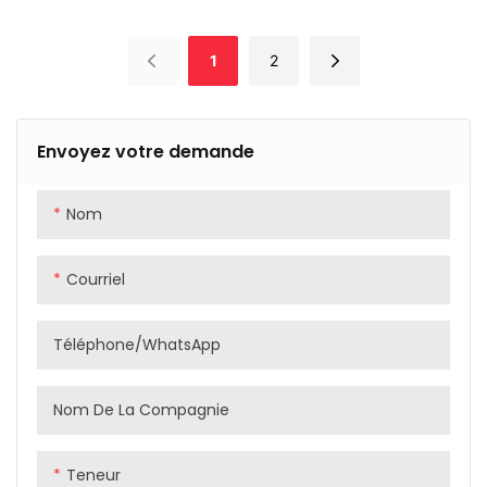
travers l'axe, câble
technologie de cyclisme : le
interne, fourche mate
nouveau vélo de gravier à
1
2
pour vélo de route,
cadre en carbone à fourche
nouvelle mode
700c brillant et mat avec
câble interne de frein à
Envoyez votre demande
disque. Cette fourche de
vélo 700c est conçue pour
des performances et une
Nom
durabilité ultimes, parfaite
pour tout amateur de vélo
Courriel
cherchant à améliorer sa
conduite.
Téléphone/WhatsApp
Nom De La Compagnie
Teneur