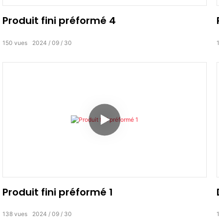
Produit fini préformé 4
150
vues
2024
09
30
Produit fini préformé 1
138
vues
2024
09
30