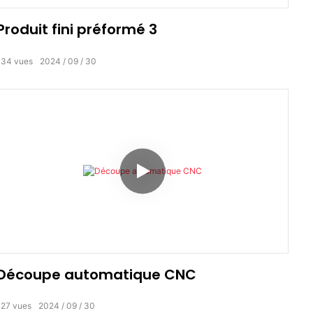
Produit fini préformé 3
134
vues
2024
09
30
Découpe automatique CNC
127
vues
2024
09
30