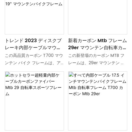
ィングと洗練されたマット仕上
ィングと洗練されたマット仕上
げを備えたこの 29er バイクフ
げを備えたこの 29er バイクフ
レームは、あらゆる地形でのラ
レームは、あらゆる地形でのラ
イディング体験を確実に向上さ
イディング体験を確実に向上さ
せます。
せます。
トレンド 2023 ディスクブ
新着カーボン Mtb フレーム
レーキ内部ケーブルマウン
29er マウンテン自転車カー
テンバイクフレームスルー
ボンファイバーバイクフレ
この高品質カーボン T700 マウ
この新登場のカーボン MTB フ
アクスルモデルマット 14
ーム
ンテン バイク フレームは、ア
レームは、29er マウンテン バ
"15" 16 "17" 19" マウンテン
ウトドア アクティビティの愛好
イク用に設計されており、軽量
バイクフレーム
家向けに設計されており、優れ
で耐久性のある乗り心地を実現
た耐久性とパフォーマンスを提
する高品質のカーボンファイバ
供します。 内部ケーブルルーテ
ーから作られています。 洗練さ
ィングと洗練されたマット仕上
れた美学と高度なテクノロジー
げを備えたこの 29er バイクフ
を備えたこのフレームは、パフ
レームは、あらゆる地形でのラ
ォーマンスとスタイルを求める
イディング体験を確実に向上さ
本格的なマウンテンバイク愛好
せます。
家に最適です。