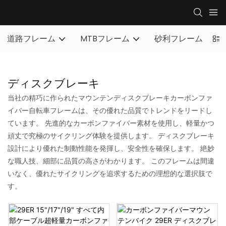
道路フレーム
MTBフレーム
砂利フレーム
フ
ディスクブレーキ
当社の精巧に作られたマウンテンディスクブレーキカーボンファ
イバー自転車フレームは、その優れた品質でトレンドをリードし
ています。 先進的なカーボンファイバー素材を使用し、軽量かつ
頑丈で究極のサイクリング体験を提供します。 ディスクブレーキ
設計により優れた制動性能を発揮し、安全性を確保します。 絶妙
な職人技、細部に品質の高さがわかります。 このフレームは間違
いなく、優れたサイクリングを追求するための理想的な選択肢で
す。