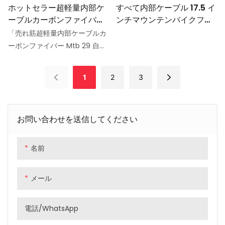
ホットセラー超軽量内部ケ
すべて内部ケーブル 17.5 イ
ーブルカーボンファイバー
ンチマウンテンバイクフレ
Mtb 29 自転車スポーツフ
ーム Mtb 自転車フレーム
「売れ筋超軽量内部ケーブルカ
レーム
T700 カーボン Mtb 29er
ーボンファイバー Mtb 29 自転
車スポーツフレーム」は、軽量
カーボンファイバー構造と内部
1
2
3
ケーブルルーティングで知られ
る非常に人気のマウンテンバイ
クフレームです。 29 インチの
お問い合わせを送信してください
ホイール用に設計されたこのフ
レームは、高性能で耐久性のあ
る乗り心地を求めるオフロード
名前
愛好家に最適です。
メール
電話/WhatsApp