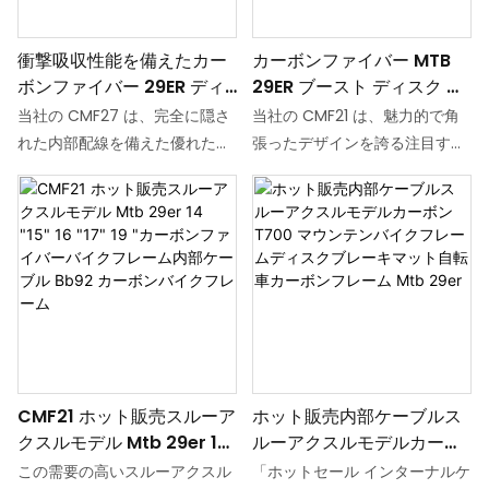
を兼ね備えた魅力的なフレーム
クは 2.35 インチタイヤと完全
です。CMF43 はマウンテンバ
に互換性があり、優れたパフォ
衝撃吸収性能を備えたカー
カーボンファイバー MTB
イクの世界で注目すべき作品で
ーマンスを提供します。
ボンファイバー 29ER ディ
29ER ブースト ディスク ブ
す。 卓越した軽さと優れた強度
スクブレーキ MTB フルイ
レーキ自転車フレーム
と耐久性を兼ね備えています。
当社の CMF27 は、完全に隠さ
当社の CMF21 は、魅力的で角
ンターナルケーブルフレー
れた内部配線を備えた優れたカ
張ったデザインを誇る注目すべ
ム
ーボンファイバー マウンテン
きカーボンファイバー マウンテ
バイク フレームです。 高度な
ン バイク フレームです。 フレ
技術で丁寧に作られています。
ーム サイズが充実していること
このフレームのシートチューブ
が特徴で、14 インチ、15 イン
には衝撃吸収機能が搭載されて
チ、16 インチ、17 インチ、19
おり、効率的に振動を吸収・緩
インチの多くのオプションを提
衝し、走行中の凹凸による衝撃
供しています。 このセミインタ
を最小限に抑えます。
ーナルマウンテンバイクは 2.35
インチタイヤと完全に互換性が
CMF21 ホット販売スルーア
ホット販売内部ケーブルス
あり、優れたパフォーマンスを
クスルモデル Mtb 29er 14
ルーアクスルモデルカーボ
提供します。
"15" 16 "17" 19 "カーボンフ
ン T700 マウンテンバイク
この需要の高いスルーアクスル
「ホットセール インターナルケ