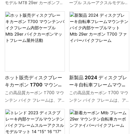
ァイバーバイクフレーム内
フレームディスクブレーキ
モデル MTB 29er カーボンファ
ーブル スルーアクスルモデル
部ケーブル Bb92 カーボン
マット自転車カーボンフレ
イバー バイク フレームは、内
カーボン T700 マウンテンバイ
バイクフレーム
ーム Mtb 29er
部ケーブル配線と BB92 ボトム
クフレーム」は、プレミアム
ブラケットを備えています。 14
T700 カーボンファイバーを使
インチから 19 インチまでのさ
用した軽量で耐久性のある自転
まざまなサイズがあり、この軽
車フレームです。 最適なパフォ
量で耐久性のあるフレームは、
ーマンスを実現するように設計
最高のパフォーマンスを求める
されたこの 29er MTB フレーム
本格的なマウンテン バイカーに
は、ディスク ブレーキとの互換
最適です。
性と洗練されたマット仕上げが
ホット販売ディスクブレー
新製品 2024 ディスクブレ
特徴です。
キカーボン T700 マウンテ
ーキ自転車フレームマウン
ンバイクフレーム内部ケー
テンバイク内部ケーブルマ
この高品質カーボン T700 マウ
この高品質カーボン T700 マウ
ブル Mtb 29er バイクカー
ット Mtb 29er カーボン
ンテン バイク フレームは、ア
ンテン バイク フレームは、ア
ボンマットフレーム屋外活
T700 ファイバーバイクフ
ウトドア アクティビティの愛好
ウトドア アクティビティの愛好
動
レーム
家向けに設計されており、優れ
家向けに設計されており、優れ
た耐久性とパフォーマンスを提
た耐久性とパフォーマンスを提
供します。 内部ケーブルルーテ
供します。 内部ケーブルルーテ