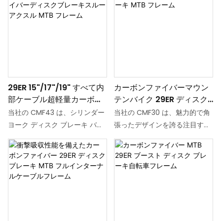
29ER 15"/17"/19" すべて内
カーボンファイバーマウン
部ケーブル超軽量カーボン
テンバイク 29ER ディスク
ファイバーディスクブレー
ブレーキ MTB フレーム
当社の CMF43 は、シリンダー
当社の CMF30 は、魅力的で角
キスルーアクスル MTB フ
ヨーク ディスク ブレーキ バー
張ったデザインを誇る注目すべ
レーム
ジョンを備えた超軽量の完全内
きカーボンファイバー マウンテ
部配線マウンテン バイク フレ
ン バイク フレームです。 フレ
ームです。 17インチ塗装済みフ
ームサイズが充実しているのが
レームの重量はわずか860Gで
特徴で、15インチ、17インチ、
す。 サイズは15インチ、17イン
19インチ、21インチの4種類か
チ、19インチの3種類からお選
らお選びいただけます。 このセ
びいただけます。 軽さと堅牢さ
ミインターナルマウンテンバイ