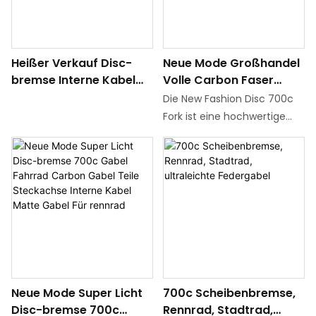
ausbalanciert und das
mit Scheibenbremsen sowie
Gewicht des vorderen Ende
eine interne Kabelführung
des Fahrrads erheblich
für ein elegantes und
Heißer Verkauf Disc-
Neue Mode Großhandel
verringert und die
aerodynamisches Aussehen
bremse Interne Kabel
Volle Carbon Faser
Aufprallwiderstand leicht
Ihres Fahrrads
Disc 700c Gabel
Fahrrad Gabel Mtb
beauftragt, die
Die New Fashion Disc 700c
Fahrrad Carbon Gabel
Mountainbike Gabel
Herausforderungen der
Fork ist eine hochwertige
Steckachse Interne
Interne Kabel Matte
Schotten, Schlamm und
Rennradgabel aus leichtem
Kabel Matte Glänzend
Gabel Für Fahrrad
komplexen
Carbon-T700-Material.
gabel Rennrad
Straßenkrankheiten leicht zu
Diese Gabel wurde für
bewältigen
700c-Laufräder mit bis zu
28c-Reifen entwickelt und
verfügt über Kompatibilität
mit Scheibenbremsen sowie
eine interne Kabelführung
für ein elegantes und
Neue Mode Super Licht
700c Scheibenbremse,
aerodynamisches Aussehen
Disc-bremse 700c
Rennrad, Stadtrad,
Ihres Fahrrads