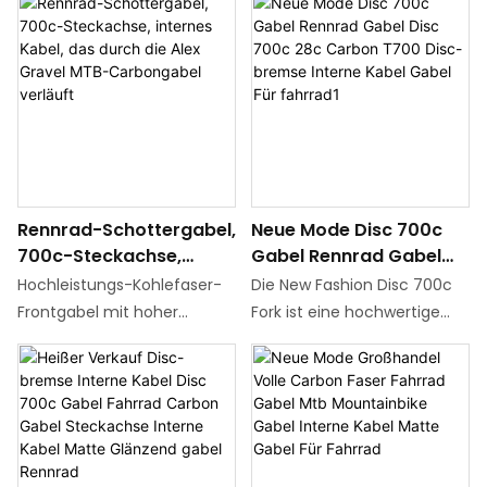
Mountainbike-Gabel für
schön und die Linien sind so
cycling, combining
designed specifically for
Rennrad
glatt wie fließendes Wasser
lightweight construction,
modern high-performance
durability, and modern
bicycles, integrating carbon
aesthetics to deliver
technology with disc brake
exceptional handling and
system, providing cycling
adaptability across diverse
enthusiasts with a
terrains
lightweight, durable, and
responsive control
Rennrad-Schottergabel,
Neue Mode Disc 700c
experience
700c-Steckachse,
Gabel Rennrad Gabel
internes Kabel, das
Disc 700c 28c Carbon
Hochleistungs-Kohlefaser-
Die New Fashion Disc 700c
durch die Alex Gravel
T700 Disc-bremse
Frontgabel mit hoher
Fork ist eine hochwertige
MTB-Carbongabel
Interne Kabel Gabel Für
Leistung, speziell für
Rennradgabel aus leichtem
verläuft
fahrrad1
Straßen- und Kies
Carbon-T700-Material.
gemischtes Radfahren mit
Diese Gabel wurde für
Kohlefasermaterial von
700c-Laufräder mit bis zu
T700, das leichte und
28c-Reifen entwickelt und
hochfeste Eigenschaften
verfügt über Kompatibilität