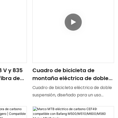
8 V y 835
Cuadro de bicicleta de
ibra de
montaña eléctrica de doble
a) -
suspensión Bafang
Cuadro de bicicleta eléctrica de doble
letas
M560/M510 | Compatible con
suspensión, diseñado para un uso
CEF69,
el sistema de visualización
todoterreno exigente. Compatible con
DPC030 | Todoterreno
el sistema de visualización DPC030 del
motor Bafang M560/M510, lo que