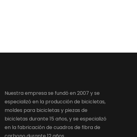
carbono sup
también se
conjunto de
los requisit
todas las p
cantidad m
es de solo 1
unidad. Ven
es asombros
servicio po
entidad má
precio comp
específica
velocidades
Nuestra empresa se fundó en 2007 y se
especializó en la producción de bicicletas,
moldes para bicicletas y piezas de
bicicletas durante 15 años, y se especializó
en la fabricación de cuadros de fibra de
carbono durante 12 años.