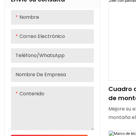
Bafang M56
batería ocu
Nombre
48 V y 835 
duradera y
Correo Electrónico
excepcional
doble suspe
Teléfono/WhatsApp
de frenos d
ruedas de 2
Nombre De Empresa
convierte e
una bicicle
Cuadro d
alta gama.
Contenido
de mont
total pa
Mejore su e
Fibra de
montaña el
pantall
bicicleta e
con suspens