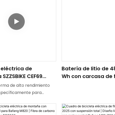
 eléctrica de
Batería de litio de 4
 SZZSBIKE CEF69
Wh con carcasa de f
R con cuadro de
carbono (certificad
orma de alto rendimiento
, motor Bafang
Universal para bicic
specíficamente para
10 de 48V y 835Wh,
eléctricas modelos 
en la montaña. Cuenta con
ón total, frenos de
CEF50 y CEF55
igero de fibra de carbono
otente motor central
igera, acabado mate.