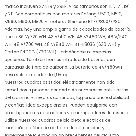
marco incluyen 27.5ER y 29ER, y los tamaños son 15", 17", 19"
y 21". Son compatibles con motores Bafang M500, M510,
M560, M600, M820 y motores Shimano BT-EP800/EP801.
Además, hay una amplia gama de capacidades de batería,
como 36 V/720 WH, 43 V/410 WH, 48 V/480 WH, 48 V/540
WH, 48 V/700 WH, 48 V/840 WH, BT-E8036 (630 WH) y
Darfon E4C0G (720 WH). , brindándole numerosas
opciones. También hemos introducido baterías con
carcasas de fibra de carbono. La batería de 4V/480WH
pesa sólo alrededor de 1,95 kg.
Nuestros cuadros asistidos eléctricamente han sido
sometidos a pruebas por parte de numerosos entusiastas
del ciclismo y mejoras continuas, logrando una estabilidad
y confiabilidad excepcionales. Pueden equiparse con
amortiguadores neumáticos y amortiguadores de resorte.
Utilice nuestros cuadros de bicicleta eléctricos de
montaña de fibra de carbono de alta calidad y
experimente la emoción sin precedentes del ciclismo