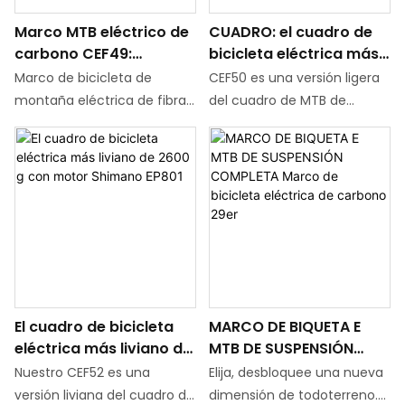
Integrado con el potente
rendimiento, este cuadro de
Marco MTB eléctrico de
CUADRO: el cuadro de
motor de transmisión
suspensión completa de
carbono CEF49:
bicicleta eléctrica más
central Bafang M820, este
fibra de carbono 2025
compatible con Bafang
liviano de 2600 g con
cuadro garantiza una
combina una estructura
Marco de bicicleta de
CEF50 es una versión ligera
M500/M510/M600/M56
motor M820 de color
entrega de potencia suave
ligera y de alta resistencia,
montaña eléctrica de fibra
del cuadro de MTB de
0 Motor 48V Batería
personalizado
y eficiente para ascensos y
ofreciendo un manejo más
de carbono CEF49:
suspensión total con
aceleración, mientras que la
ágil y una excelente
especialmente diseñado
asistencia eléctrica de fibra
pantalla DPC030
experiencia de conducción.
para la bicicleta de
de carbono. Es el cable
proporciona un control
montaña de asistencia
totalmente interno, freno
intuitivo sobre la
eléctrica de alto
de disco. El cuadro viene en
configuración de su
rendimiento (E-MTB), hecho
cuatro tamaños: 15", 17", 19" y
recorrido.
de material de fibra de
21", que pueden adaptarse a
carbono ligero, resistencia y
ciclistas con una altura de
agilidad de equilibrio,
alrededor de 160 cm a 200
El cuadro de bicicleta
MARCO DE BIQUETA E
perfectamente compatible
cm.
eléctrica más liviano de
MTB DE SUSPENSIÓN
con Bafang
2600 g con motor
COMPLETA Marco de
M500/M510/M600/M560
Nuestro CEF52 es una
Elija, desbloquee una nueva
Shimano EP801
bicicleta eléctrica de
Motor Mid-Drive, y que
versión liviana del cuadro de
dimensión de todoterreno.