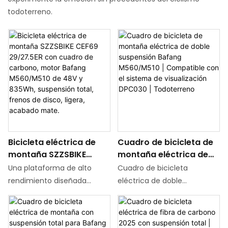
todoterreno.
Bicicleta eléctrica de
Cuadro de bicicleta de
montaña SZZSBIKE
montaña eléctrica de
CEF69 29/27.5ER con
doble suspensión
Una plataforma de alto
Cuadro de bicicleta
cuadro de carbono,
Bafang M560/M510 |
rendimiento diseñada
eléctrica de doble
motor Bafang
Compatible con el
específicamente para
suspensión, diseñado para
M560/M510 de 48V y
sistema de
aventuras en la montaña.
un uso todoterreno
835Wh, suspensión
visualización DPC030 |
Cuenta con un cuadro
exigente. Compatible con el
total, frenos de disco,
Todoterreno