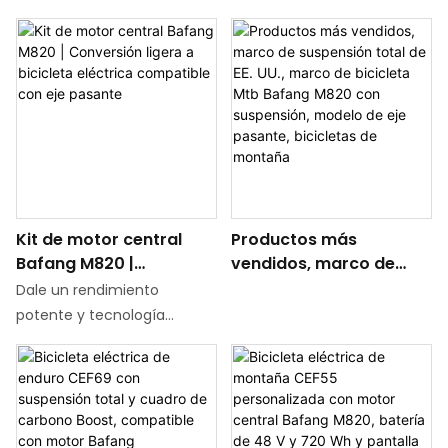
carbono 29er
soporta 48 V System, que
bicicleta de montaña con
No es solo un marco, es el
proporciona una potencia
suspensión total y
centro de rendimiento de
potente y una potencia
asistencia eléctrica de fibra
una bicicleta de montaña
endicional larga y larga
de carbono. Es un cuadro de
de suspensión completa y
lástima y lentinadora
bicicleta de montaña con
asistida por electricidad.
longitud de largo longing-
cableado interno completo
Con un cuerpo liviano de
saliente longing-lumbar,
y versiones con frenos de
fibra de carbono, heredar
longitud de largo longitud
disco y amortiguadores.
los genes trituradores de
longing-luta longing-luta
Este cuadro está diseñado
29ers e integrar la confianza
lástima.
Kit de motor central
Productos más
específicamente para ser
de control de la suspensión
Bafang M820 |
vendidos, marco de
compatible con motores
completa, inyecta a su
Conversión ligera a
suspensión total de EE.
Shimano EP800/EP801 y se
vehículo de batalla
Dale un rendimiento
bicicleta eléctrica
UU., marco de bicicleta
puede utilizar con baterías
personalizado con un gen
potente y tecnología
compatible con eje
Mtb Bafang M820 con
Shimano BT-E8035, E8036 y
triple de estabilidad,
moderna a tu bicicleta
pasante
suspensión, modelo de
Darfon E4C0G. Empleamos
eficiencia y ferocidad.
favorita. El kit de motor
eje pasante, bicicletas
orejetas UDH
Desde exceso de velocidad
central Bafang M820 es la
de montaña
a través de senderos
solución ideal para
forestales hasta cuesta
conversiones de bicicletas