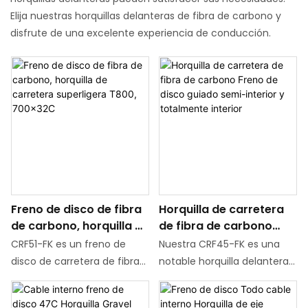
Elija nuestras horquillas delanteras de fibra de carbono y
disfrute de una excelente experiencia de conducción.
Freno de disco de fibra
Horquilla de carretera
de carbono, horquilla de
de fibra de carbono
carretera superligera
Freno de disco guiado
CRF51-FK es un freno de
Nuestra CRF45-FK es una
T800, 700x32C
semi-interior y
disco de carretera de fibra
notable horquilla delantera
totalmente interior
de carbono superligero con
con freno de disco de fibra
horquilla delantera de eje
de carbono y eje pasante.