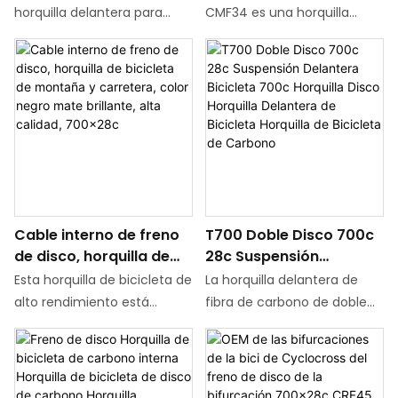
carbono 700*28C
líneas son tan suaves como
horquilla delantera para
CMF34 es una horquilla
agua corriente.
bicicleta de carretera de
delantera para bicicleta de
fibra de carbono con freno
montaña con freno de
de llanta. Adopta un diseño
disco y utiliza un eje
de liberación rápida, lo que
pasante de 110 * ∮15 mm.
demuestra comodidad y
Esta horquilla delantera
alta eficiencia.
viene en tres tamaños: 26ER,
27,5ER y 29ER, y es
adecuada para bicicletas de
montaña de varios
Cable interno de freno
T700 Doble Disco 700c
tamaños. Presenta un
de disco, horquilla de
28c Suspensión
rendimiento y durabilidad
bicicleta de montaña y
Delantera Bicicleta
excelentes, brindando una
Esta horquilla de bicicleta de
La horquilla delantera de
carretera, color negro
700c Horquilla Disco
experiencia de conducción
alto rendimiento está
fibra de carbono de doble
mate brillante, alta
Horquilla Delantera de
suave y estable.
diseñada para ciclismo
disco T700 es una horquilla
calidad, 700x28c
Bicicleta Horquilla de
híbrido de montaña y
de suspensión de alto
Bicicleta de Carbono
carretera, combinando una
rendimiento diseñada para
construcción liviana,
los entusiastas del ciclismo