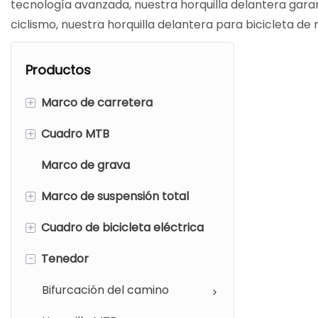
tecnología avanzada, nuestra horquilla delantera garant
ciclismo, nuestra horquilla delantera para bicicleta de
Productos
+
Marco de carretera
+
Cuadro MTB
Freno de llanta
Marco de grava
Freno de disco
Freno de llanta
+
Marco de suspensión total
Freno de disco
+
Cuadro de bicicleta eléctrica
Marco XC
-
Tenedor
Cuadro de enduro
Cuadro de bicicleta eléctrica
de carretera
Bifurcación del camino
Cuadro de bicicleta de