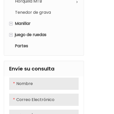
Horquilla MTB
montaña eléctrica
Tenedor de grava
Cuadro de bicicleta eléctrica
de grava
+
Manillar
+
juego de ruedas
Manillar de carretera
Partes
Manillar MTB
Rueda MTB
Rueda de carretera
Envíe su consulta
Nombre
Correo Electrónico