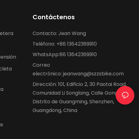
Contáctenos
etera
Contacto: Jean Wang
Teléfono: +86 13642369910
WhatsApp:86 13642369910
ensión
Correo
cleta
electrónico:
jeanwang@szzsbike.com
Dirección: 101, Edificio 2, 30 Paotai Road,
va
Comunidad Li Songlang, Calle Gongming,
Distrito de Guangming, Shenzhen,
Guangdong, China
as