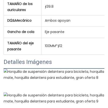
TAMAÑO de los
∮39.8
auriculares
DI2&Mecánico
Ambos apoyan
Gancho de cola
Eje pasante
TAMAÑO del eje
100MM*∮12
pasante
Detalles Imágenes