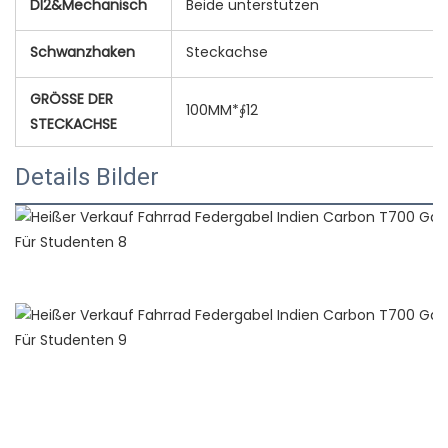
DI2&Mechanisch
Beide unterstützen
Schwanzhaken
Steckachse
GRÖSSE DER
100MM*∮12
STECKACHSE
Details Bilder