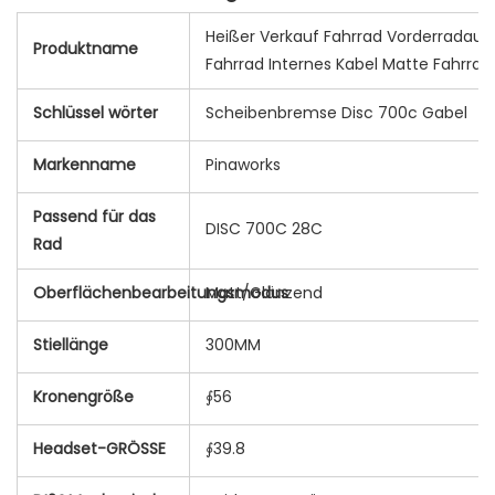
Heißer Verkauf Fahrrad Vorderradau
Produktname
Fahrrad Internes Kabel Matte Fahrrad
Schlüssel wörter
Scheibenbremse Disc 700c Gabel
Markenname
Pinaworks
Passend für das
DISC 700C 28C
Rad
Oberflächenbearbeitungsmodus
Matt/Glänzend
Stiellänge
300MM
Kronengröße
∮56
Headset-GRÖSSE
∮39.8