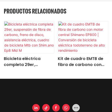
PRODUCTOS RELACIONADOS
Bicicleta eléctrica
Kit de cuadro EMTB de
completa 29er,
fibra de carbono con
suspensión de fibra de
motor central Shimano
carbono, freno de disco,
EP800 | Conversión de
asistencia eléctrica,
bicicleta eléctrica
cuadro de bicicleta Mtb
todoterreno de alto
con Shim.ano Ep8 Mid M
rendimiento