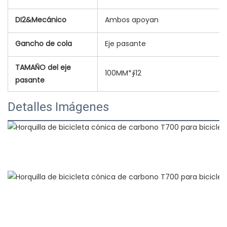
DI2&Mecánico
Ambos apoyan
Gancho de cola
Eje pasante
TAMAÑO del eje
100MM*∮12
pasante
Detalles Imágenes