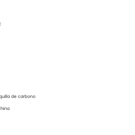
C
quilla de carbono
China