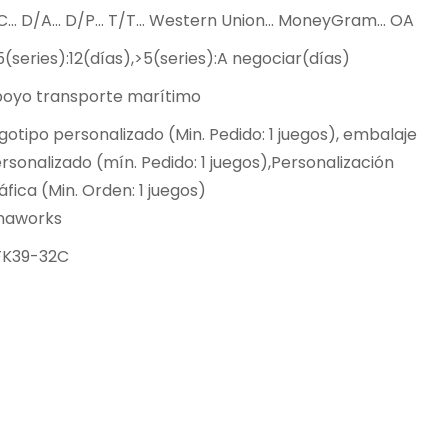
C... D/A... D/P... T/T... Western Union... MoneyGram... OA
5(series):12(días),>5(series):A negociar(días)
oyo transporte marítimo
gotipo personalizado (Min. Pedido: 1 juegos), embalaje
rsonalizado (mín. Pedido: 1 juegos),Personalización
áfica (Min. Orden: 1 juegos)
naworks
FK39-32C