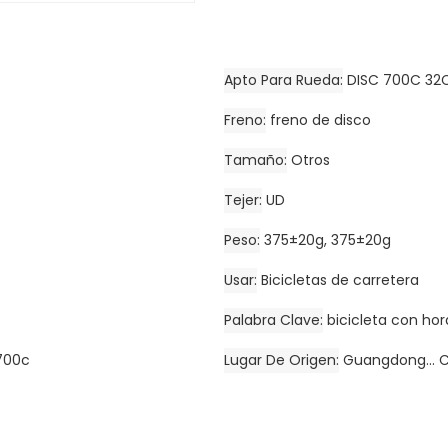
Apto Para Rueda
DISC 700C 32
Freno
freno de disco
Tamaño
Otros
Tejer
UD
Peso
375±20g, 375±20g
Usar
Bicicletas de carretera
Palabra Clave
bicicleta con hor
 700c
Lugar De Origen
Guangdong... 