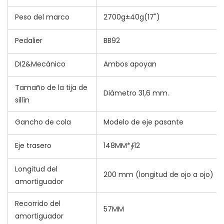
Peso del marco
2700g±40g(17")
Pedalier
BB92
DI2&Mecánico
Ambos apoyan
Tamaño de la tija de
Diámetro 31,6 mm.
sillín
Gancho de cola
Modelo de eje pasante
Eje trasero
148MM*∮12
Longitud del
200 mm (longitud de ojo a ojo)
amortiguador
Recorrido del
57MM
amortiguador