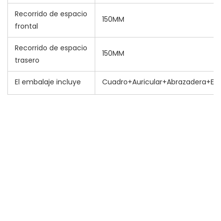
Recorrido de espacio
150MM
frontal
Recorrido de espacio
150MM
trasero
El embalaje incluye
Cuadro+Auricular+Abrazadera+Eje
nuevas ideas de productos 2022 productos de tendencia 
2022 recién llegados productos más vendidos 2022 
productos más vendidos 2022 nuevos productos 2022 
chaquetas de hombre 2022 ropa deportiva mujer 
tendencia 2022 productos ecológicos 2022 amazon top 
seller 2022 amazon venta caliente nuevo producto 2022 