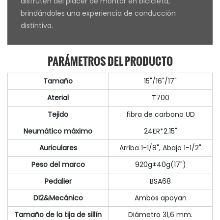
disfruten del placer de montar en bicicleta,
brindándoles una experiencia de conducción
distintiva.
PARÁMETROS DEL PRODUCTO
Tamaño
15"/16"/17"
Aterial
T700
Tejido
fibra de carbono UD
Neumático máximo
24ER*2.15"
Auriculares
Arriba 1-1/8", Abajo 1-1/2"
Peso del marco
920g±40g(17")
Pedalier
BSA68
DI2&Mecánico
Ambos apoyan
Tamaño de la tija de sillín
Diámetro 31,6 mm.