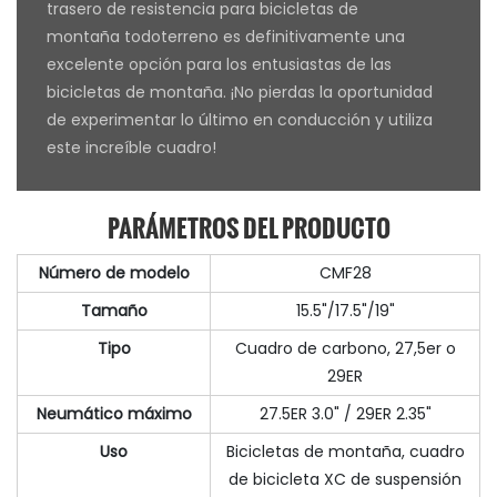
trasero de resistencia para bicicletas de
montaña todoterreno es definitivamente una
excelente opción para los entusiastas de las
bicicletas de montaña. ¡No pierdas la oportunidad
de experimentar lo último en conducción y utiliza
este increíble cuadro!
PARÁMETROS DEL PRODUCTO
Número de modelo
CMF28
Tamaño
15.5"/17.5"/19"
Tipo
Cuadro de carbono, 27,5er o
29ER
Neumático máximo
27.5ER 3.0" / 29ER 2.35"
Uso
Bicicletas de montaña, cuadro
de bicicleta XC de suspensión