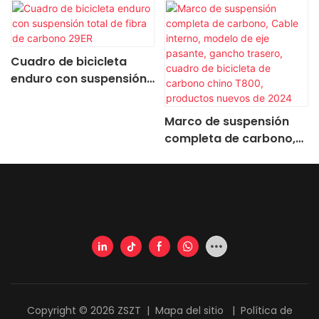
Cuadro de bicicleta
enduro con suspensión
total de fibra de
carbono 29ER
Marco de suspensión
completa de carbono,
Cable interno, modelo
de eje pasante, gancho
trasero, cuadro de
bicicleta de carbono
chino T800, productos
nuevos de 2024
Copyright © 2026 ZSZT |
Mapa del sitio
|
Política de