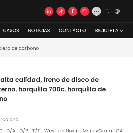
CASOS
NOTICIAS
CONTACTO
BICICLETA
cicleta de carbono
alta calidad, freno de disco de
terno, horquilla 700c, horquilla de
ono
rcelana
C... D/A... D/P... T/T... Western Union... MoneyGram... OA