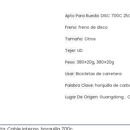
Apto Para Rueda
DISC 700C 25
Freno
freno de disco
Tamaño
Otros
Tejer
UD
Peso
380±20g, 380±20g
Usar
Bicicletas de carretera
Palabra Clave
horquilla de carb
Lugar De Origen
Guangdong... 