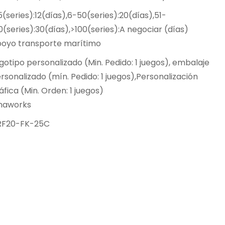
5(series):12(días),6-50(series):20(días),51-
0(series):30(días),>100(series):A negociar (días)
oyo transporte marítimo
gotipo personalizado (Min. Pedido: 1 juegos), embalaje
rsonalizado (mín. Pedido: 1 juegos),Personalización
áfica (Min. Orden: 1 juegos)
naworks
RF20-FK-25C