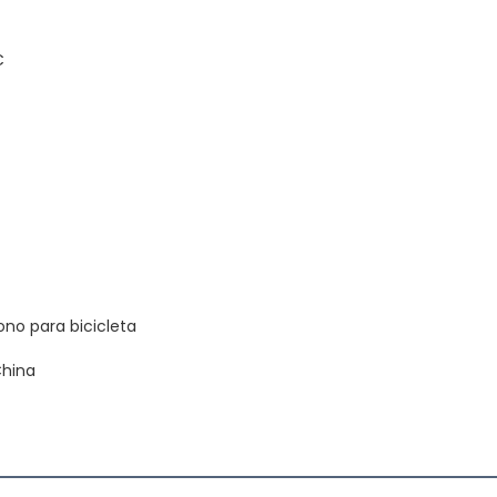
C
ono para bicicleta
China