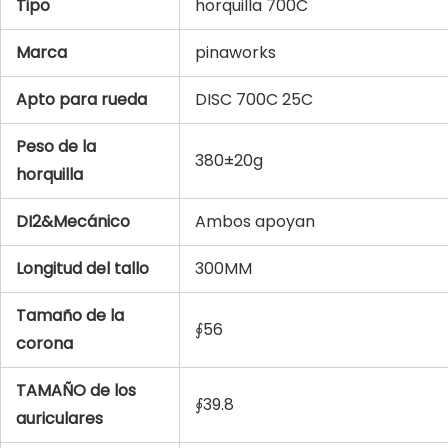
Tipo
horquilla 700C
Marca
pinaworks
Apto para rueda
DISC 700C 25C
Peso de la
380±20g
horquilla
DI2&Mecánico
Ambos apoyan
Longitud del tallo
300MM
Tamaño de la
∮56
corona
TAMAÑO de los
∮39.8
auriculares