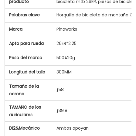
producto
bicicleta mtb 26ER, piezas de biciclet
Palabras clave
Horquilla de bicicleta de montaña C
Marca
Pinaworks
Apto para rueda
26ER*2.25
Peso del marco
500±20g
Longitud del tallo
300MM
Tamaño de la
∮58
corona
TAMAÑO de los
∮39.8
auriculares
DI2&Mecánico
Ambos apoyan