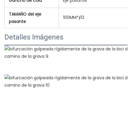
Gancho de cola
Eje pasante
TAMAÑO del eje
100MM*∮12
pasante
Detalles Imágenes