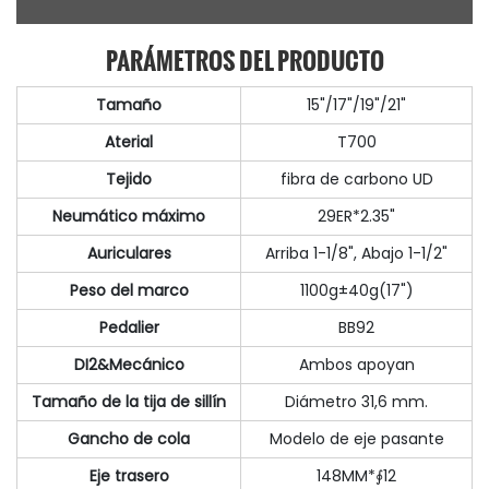
PARÁMETROS DEL PRODUCTO
Tamaño
15"/17"/19"/21"
Aterial
T700
Tejido
fibra de carbono UD
Neumático máximo
29ER*2.35"
Auriculares
Arriba 1-1/8", Abajo 1-1/2"
Peso del marco
1100g±40g(17")
Pedalier
BB92
DI2&Mecánico
Ambos apoyan
Tamaño de la tija de sillín
Diámetro 31,6 mm.
Gancho de cola
Modelo de eje pasante
Eje trasero
148MM*∮12