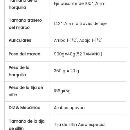
Tamaño de la
Eje pasante de 100*12mm
horquilla
Tamaño trasero
142*12mm a través del eje
del marco
Auriculares
Arriba 1-1/2", Abajo 1-1/2"
Peso del marco
900g±40g(52 TAMAÑO)
Peso de la
360 g ± 20 g
horquilla
Peso de la tija de
186g±5g
sillín
DI2 & Mecánico
Ambos apoyan
Tamaño de la tija
Tija de sillín Aero especial
de sillín