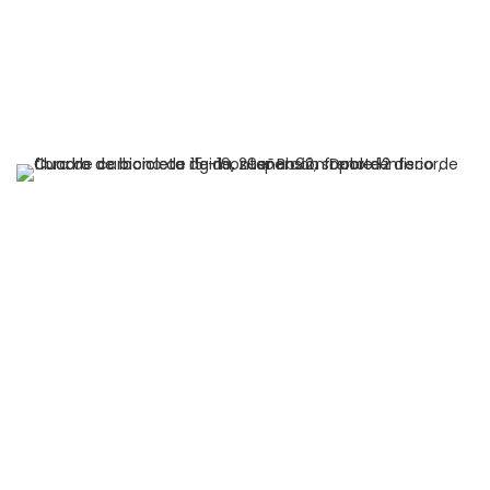
nuevas ideas de productos 2022 productos de tendencia 
2022 recién llegados productos más vendidos 2022 
productos más vendidos 2022 nuevos productos 2022 
chaquetas de hombre 2022 ropa deportiva mujer 
tendencia 2022 productos ecológicos 2022 amazon top 
seller 2022 amazon venta caliente nuevo producto 2022 