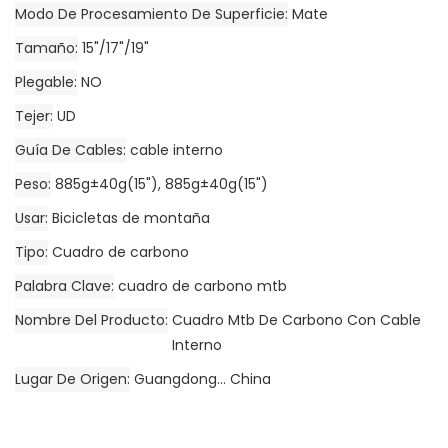
Modo De Procesamiento De Superficie
Mate
Tamaño
15"/17"/19"
Plegable
NO
Tejer
UD
Guía De Cables
cable interno
Peso
885g±40g(15"), 885g±40g(15")
Usar
Bicicletas de montaña
Tipo
Cuadro de carbono
Palabra Clave
cuadro de carbono mtb
Nombre Del Producto
Cuadro Mtb De Carbono Con Cable
Interno
Lugar De Origen
Guangdong... China