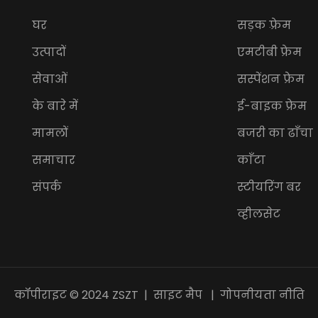
घर
सड़क फ़्रेम
उत्पादों
एमटीबी फ्रेम
सेवाओं
सस्पेंशन फ्रेम
के बारे में
ई-बाइक फ्रेम
मामलों
बजरी का ढाँचा
समाचार
काँटा
संपर्क
स्टीयरिंग बर
व्हीलसेट
कॉपीराइट © 2024 ZSZT |
साइट मैप
|
गोपनीयता नीति