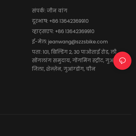
संपर्क: जीन वांग
दूरभाष: +86 13642369910
व्हाट्सएप: +86 13642369910
ई-मेल:
jeanwang@szzsbike.com
पता: 101, बिल्डिंग 2, 30 पाओताई रोड, ली
सोंगलांग समुदाय, गोंगमिंग स्ट्रीट, गुआंगमिंग
जिला, शेन्ज़ेन, गुआंग्डोंग, चीन