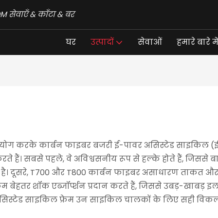
 सेवाएँ & काँटा & बर
घर
उत्पादों
सेवाओं
हमारे बारे मे
ोग करके कार्बन फाइबर बजरी ई-पावर असिस्टेड साइकिल (ई-बाइ
 करते हैं। सबसे पहले, वे अविश्वसनीय रूप से हल्के होते हैं, 
ै। दूसरे, T700 और T800 कार्बन फाइबर असाधारण ताकत और स्थ
फ्रेम बेहतर शॉक एब्जॉर्प्शन प्रदान करते हैं, जिससे उबड़-खाबड
्टेड साइकिल फ्रेम उन साइकिल चालकों के लिए सही विकल्प हैं ज