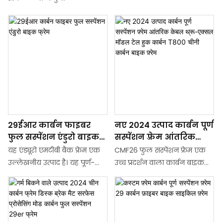
29ईआर कार्बन फाइबर
नए 2024 उत्पाद कार्बन पूर्ण
फुल सस्पेंशन एंडुरो बाइक
सस्पेंशन फ़्रेम आंतरिक
फ्रेम
केबल थ्रू-एक्सल मॉडल टेल
यह एंड्यूरो एमटीबी बैक फ्रेम एक
CMF26 फुल सस्पेंशन फ्रेम एक
हुक कार्बन T800 चीनी
उल्लेखनीय उत्पाद है। यह पूर्ण-
उच्च प्रदर्शन वाला कार्बन बाइक
कार्बन बाइक फ़्रेम
कार्बन फाइबर से बना है, जो
फ्रेम है जिसे 2024 मॉडल वर्ष के
उत्कृष्ट मजबूती और हल्कापन
लिए डिज़ाइन किया गया है।
प्रदान करता है। फ्रेम में फुल-
आंतरिक केबल रूटिंग, थ्रू-एक्सल
सस्पेंशन की सुविधा है, जो उबड़-
अनुकूलता और एक चिकना टेल