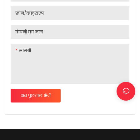
तेज़ गति पर स्थिरता हो या अपनी
फ़ोन/व्हाट्सएप
सीमा तक त्वरण के दौरान दक्षता।
कंपनी का नाम
सामग्री
अब पूछताछ भेजें