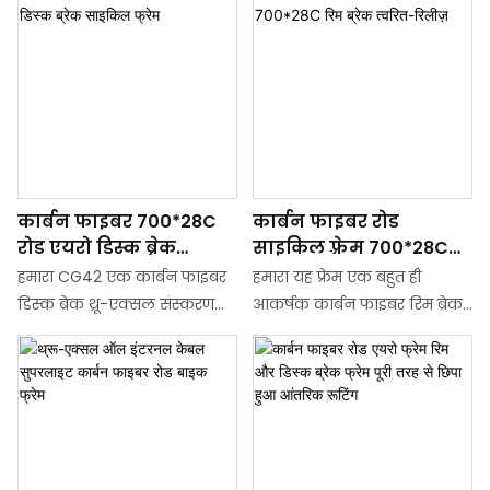
कार्बन फाइबर 700*28C
कार्बन फाइबर रोड
रोड एयरो डिस्क ब्रेक
साइकिल फ़्रेम 700*28C
साइकिल फ्रेम
रिम ब्रेक त्वरित-रिलीज़
हमारा CG42 एक कार्बन फाइबर
हमारा यह फ्रेम एक बहुत ही
डिस्क ब्रेक थ्रू-एक्सल संस्करण
आकर्षक कार्बन फाइबर रिम ब्रेक
रोड बाइक फ्रेम है। यह फ़्रेम एयरो
रोड बाइक फ्रेम है। इस फ्रेम की
टाइप फ़्रेम से संबंधित है, जिसमें पूरी
उपस्थिति को दो अलग-अलग
तरह से आंतरिक केबल रूटिंग
कैलीपर्स के साथ अनुकूलित किया
डिज़ाइन है। इसकी एक अनूठी
जा सकता है। हमारा कोड CRF38
शैली, एक ठोस संरचना और एक
एक कार्बन फाइबर रोड बाइक फ्रेम
सुंदर उपस्थिति है, और जनता इसे
है जो डबल-कॉलम कैलिपर के