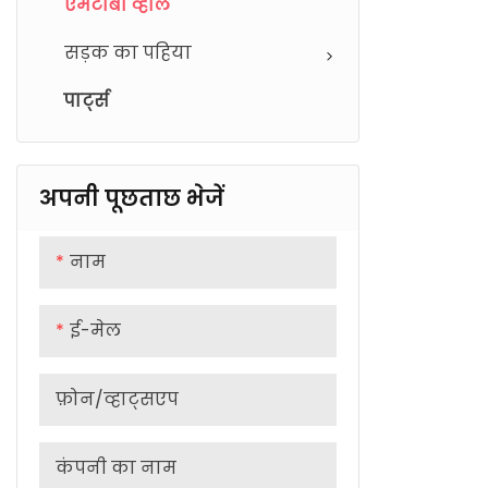
बजरी कांटा
एमटीबी हैंडलबार
एमटीबी व्हील
सड़क का पहिया
पार्ट्स
अपनी पूछताछ भेजें
नाम
ई-मेल
फ़ोन/व्हाट्सएप
कंपनी का नाम