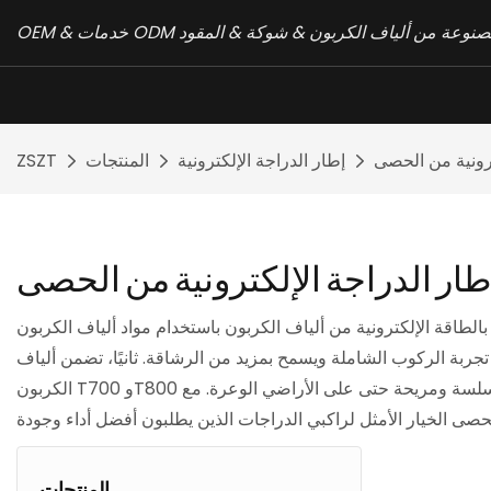
دراجات المصنوعة من ألياف الكربون & شوكة & المقود
ترونية من الحصى
إطار الدراجة الإلكترونية
المنتجات
ZSZT
طار الدراجة الإلكترونية من الحصى
بون باستخدام مواد ألياف الكربون T700 وT800. توفر هذه الإطارات العديد من المزايا المتميزة مقارنة بالنماذج الأخرى
 تجربة الركوب الشاملة ويسمح بمزيد من الرشاقة. ثانيًا، تضمن ألياف
الكربون T700 وT800 قوة ومتانة استثنائيتين، مما يوفر إطارًا موثوقًا وطويل الأمد. بالإضافة إلى ذلك، توفر إطاراتنا امتصاصًا فائقًا للصدمات، مما يضمن قيادة سلسة ومريحة حتى على الأراضي الوعرة. مع
المنتجات