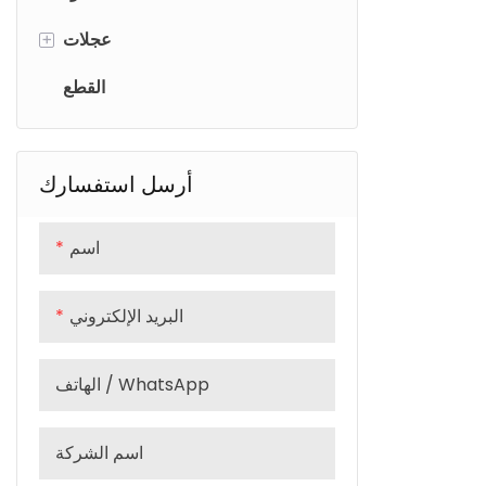
شوكة ام تي بي
مقود الطريق
عجلات
+
شوكة الحصى
مقود ام تي بي
عجلة ام تي بي
القطع
عجلة الطريق
أرسل استفسارك
اسم
البريد الإلكتروني
الهاتف / WhatsApp
اسم الشركة