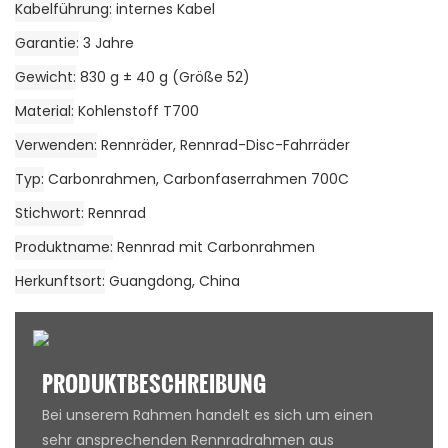
Kabelführung
internes Kabel
Garantie
3 Jahre
Gewicht
830 g ± 40 g (Größe 52)
Material
Kohlenstoff T700
Verwenden
Rennräder, Rennrad-Disc-Fahrräder
Typ
Carbonrahmen, Carbonfaserrahmen 700C
Stichwort
Rennrad
Produktname
Rennrad mit Carbonrahmen
Herkunftsort
Guangdong, China
PRODUKTBESCHREIBUNG
Bei unserem Rahmen handelt es sich um einen
sehr ansprechenden Rennradrahmen aus