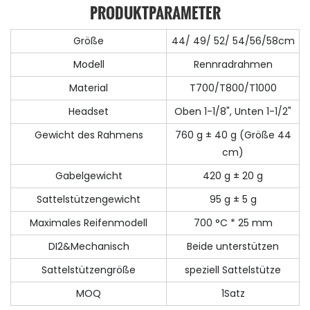
PRODUKTPARAMETER
Größe
44/ 49/ 52/ 54/56/58cm
Modell
Rennradrahmen
Material
T700/T800/T1000
Headset
Oben 1-1/8", Unten 1-1/2"
Gewicht des Rahmens
760 g ± 40 g (Größe 44
cm)
Gabelgewicht
420 g ± 20 g
Sattelstützengewicht
95 g ± 5 g
Maximales Reifenmodell
700 °C * 25 mm
DI2&Mechanisch
Beide unterstützen
Sattelstützengröße
speziell Sattelstütze
MOQ
1Satz