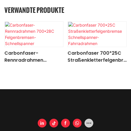
VERWANDTE PRODUKTE
Carbonfaser-
Carbonfaser 700*25C
Rennradrahmen
Straßenkletterfelgenbre
700*28C
mse Schnellspanner-
Felgenbremsen-
Fahrradrahmen
Schnellspanner