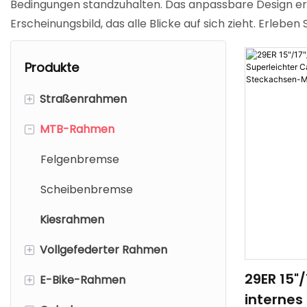
Bedingungen standzuhalten. Das anpassbare Design erfül
Erscheinungsbild, das alle Blicke auf sich zieht. Erle
Produkte
+
Straßenrahmen
-
MTB-Rahmen
Felgenbremse
Scheibenbremse
Felgenbremse
Scheibenbremse
Kiesrahmen
+
Vollgefederter Rahmen
29ER 15"
+
E-Bike-Rahmen
XC-Rahmen
internes