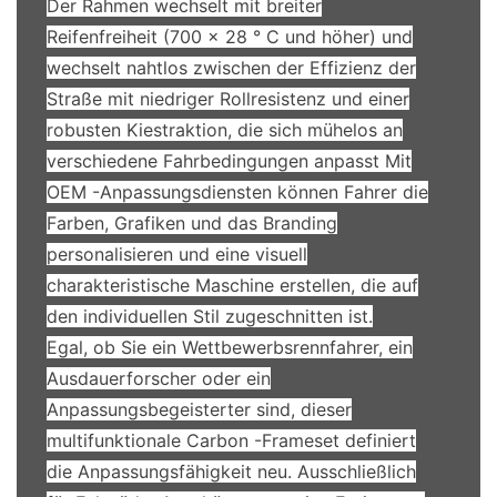
Der Rahmen wechselt mit breiter
Reifenfreiheit (700 x 28 ° C und höher) und
wechselt nahtlos zwischen der Effizienz der
Straße mit niedriger Rollresistenz und einer
robusten Kiestraktion, die sich mühelos an
verschiedene Fahrbedingungen anpasst Mit
OEM -Anpassungsdiensten können Fahrer die
Farben, Grafiken und das Branding
personalisieren und eine visuell
charakteristische Maschine erstellen, die auf
den individuellen Stil zugeschnitten ist.
Egal, ob Sie ein Wettbewerbsrennfahrer, ein
Ausdauerforscher oder ein
Anpassungsbegeisterter sind, dieser
multifunktionale Carbon -Frameset definiert
die Anpassungsfähigkeit neu. Ausschließlich