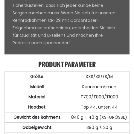
sicherzustellen, dass sich jeder Kunde keine
Sorgen machen muss. Wenn Sie sich für unseren
Rennradrahmen CRF29 mit Carbonfaser-
Felgenbremse entscheiden, entscheiden Sie sich
für Qualität und Exzellenz und machen Ihre
Radreise noch spannender!
PRODUKT PARAMETER
Größe
XXS/XS//S/M
Modell
Rennradrahmen
Material
T700/T800/T1000
Headset
Top 44, unten 44
Gewicht des Rahmens
840 g ± 40 g (XS-GRÖSSE)
Gabelgewicht
390 g ± 20 g