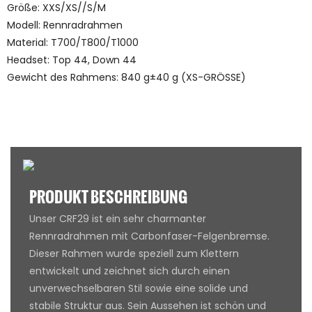
Größe: XXS/XS//S/M
Modell: Rennradrahmen
Material: T700/T800/T1000
Headset: Top 44, Down 44
Gewicht des Rahmens: 840 g±40 g (XS-GRÖSSE)
PRODUKT BESCHREIBUNG
Unser CRF29 ist ein sehr charmanter
Rennradrahmen mit Carbonfaser-Felgenbremse.
Dieser Rahmen wurde speziell zum Klettern
entwickelt und zeichnet sich durch einen
unverwechselbaren Stil sowie eine solide und
stabile Struktur aus. Sein Aussehen ist schön und