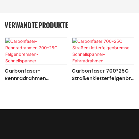
VERWANDTE PRODUKTE
Carbonfaser-
Carbonfaser 700*25C
Rennradrahmen
Straßenkletterfelgenbre
700*28C
mse Schnellspanner-
Felgenbremsen-
Fahrradrahmen
Schnellspanner