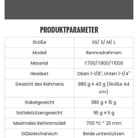
PRODUKTPARAMETER
Größe
XS/ S/ M/ L
Modell
Rennradrahmen
Material
T700/T800/T1000
Headset
Oben 1-1/8", Unten 1-1/4"
Gewicht des Rahmens
980 g ± 40 g (Größe 44
cm)
Gabelgewicht
380 g ± 15 g
Sattelstützengewicht
95 g ± 5 g
Maximales Reifenmodell
700 °C * 23 mm
DI2&Mechanisch
Beide unterstützen