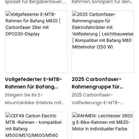
835Wh Bafang
Kompatibel mit dem
speziell für Bergabenteuer.
Rahmen, konzipiert für den
M560/M510 Motor,
DPC030-Displaysystem
Sie verfügt über einen
anspruchsvollen Offroad-
Vollfederung,
| Geländetauglich
leichten, matten
Einsatz. Der Kern ist
Scheibenbremse,
Carbonfaserrahmen, einen
kompatibel mit dem Bafang
geringes Gewicht, matt
integrierten,
M560/M510 Motor DPC030
leistungsstarken Bafang
Displaysystem und bietet
M560/M510 Mittelmotor und
eine leistungsstarke und
einen verdeckten 48V
zuverlässige E-Assist-
835Wh Akku mit hoher
Lösung. Unterstützt 29/27,5
Kapazität für
Zoll Raddurchmesser und
Vollgefederter E-MTB-
2025 Carbonfaser-
langanhaltende Leistung
bietet Platz für einen 48V
Rahmen für Bafang
Rahmengruppe für
und reaktionsschnelles
835Wh Akku. Damit ist er die
M820 | Carbonfaser
Elektrofahrräder mit
Fahrverhalten. Die
ideale Plattform für den Bau
Steigern Sie Ihr E-
2025 Carbonfaser-
29er mit DPC030-
Vollfederung |
professionelle Vollfederung
leistungsstarker
Mountainbike-Erlebnis mit
Vollfederungs-E-MTB-
Display
Leichtbauweise |
in Kombination mit
vollgefederter E-MTBs.
diesem leistungsstarken
Rahmenset | Kompatibel mit
Kompatibel mit Bafang
Scheibenbremsen ist mit
vollgefederten E-Bike-
Bafang M820 25W
M80 Mittelmotor (250
29/27,5-Zoll-Laufrädern
Rahmen aus Kohlefaser, der
Mittelmotor |
W)
kompatibel und meistert
für 29er-Räder entwickelt
Leichtgewichtiger Rahmen