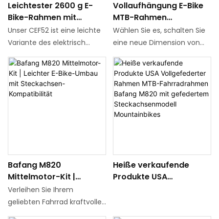
Leichtester 2600 g E-
Vollaufhängung E-Bike
mid-drive motor, and
einer Körpergröße von etwa
Bike-Rahmen mit
MTB-Rahmen
supporting 48V battery
160 cm bis 200 cm geeignet
Shimano EP801-Motor
Kohlenstoff-Elektro-
system, providing powerful
ist
Unser CEF52 ist eine leichte
Wählen Sie es, schalten Sie
Fahrradrahmen 29er
power and long-lasting
Variante des elektrisch
eine neue Dimension von
endurance
unterstützten,
Offroad.
vollgefederten
Es ist nicht nur ein Rahmen-
Mountainbike-Rahmens aus
es ist der Performance-Hub
Kohlefaser. Es handelt sich
eines vollendrelevanten,
um einen Mountainbike-
elektrischen Mountainbikes.
Rahmen mit vollständiger
Mit einem leichten
Innenverkabelung,
Kohlefaserkörper, dem
Scheibenbremsen und
Erbungs -Gene von 29ern
Stoßdämpferversionen.
und der Integration des
Bafang M820
Heiße verkaufende
Dieser Rahmen ist speziell
Kontrollvertrauens der vollen
Mittelmotor-Kit |
Produkte USA
für die Kompatibilität mit
Suspension injiziert Ihr
Leichter E-Bike-Umbau
Vollgefederter Rahmen
Shimano EP800/EP801-
benutzerdefiniertes
Verleihen Sie Ihrem
mit Steckachsen-
MTB-Fahrradrahmen
Motoren konzipiert und kann
Kampffahrzeug ein
geliebten Fahrrad kraftvolle
Kompatibilität
Bafang M820 mit
mit Shimano BT-E8035-,
dreifaches Gen der
Leistung und moderne