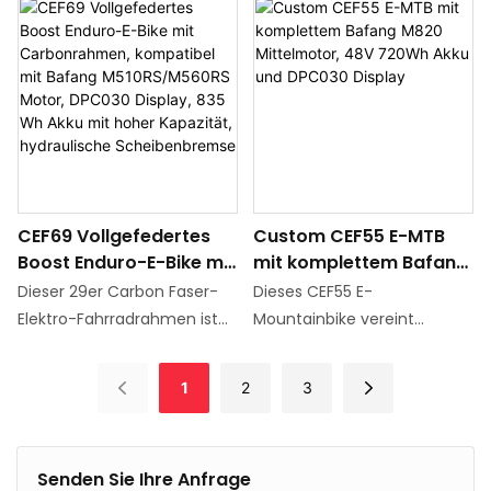
gefedertem
E8036- und Darfon E4C0G-
Stabilität, Effizienz und
Technologie. Das Bafang
Steckachsenmodell
Akkus verwendet werden.
Wildheit. Von der
M820 Mittelmotor-Kit ist die
Mountainbikes
Wir verwenden UDH-
Geschwindigkeit durch
bevorzugte Lösung für High-
Laschen
Waldwege bis hin zu
End-Fahrradumbauten und
Hochgeschwindigkeitsabwär
wurde für
tsguss gibt es von nun an
Radsportbegeisterte und
keinen "unpassierbaren Ort".
Heimwerker entwickelt, die
Wert auf geringes Gewicht,
Beginnen Sie jetzt Ihre Reise
CEF69 Vollgefedertes
Custom CEF55 E-MTB
hohe Leistung und nahtlose
Boost Enduro-E-Bike mit
mit komplettem Bafang
und lassen Sie jede
Integration legen.
Carbonrahmen,
M820 Mittelmotor, 48V
Eroberung
Dieser 29er Carbon Faser-
Dieses CEF55 E-
kompatibel mit Bafang
720Wh Akku und
Elektro-Fahrradrahmen ist
Mountainbike vereint
M510RS/M560RS Motor,
DPC030 Display
für leistungsstarke
erstklassige
DPC030 Display, 835 Wh
Elektrobikes mit
Rahmenverarbeitung mit
1
2
3
Akku mit hoher
hochwertigen Elektrobikes
modernster Bafang-
Kapazität, hydraulische
ausgestattet und verfügt
Elektroantriebstechnologie
Scheibenbremse
über hochwertige, leichte
und bietet Ihnen so eine
Senden Sie Ihre Anfrage
Kohlefasermaterial, das
Komplettlösung für