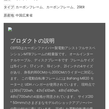
タイプ
カーボンフレーム、カーボンフレーム、29ER
原産地
中国広東省
プロダクトの説明
CEF50はカーボンファイバー製電動アシストフルサスペ
ンションMTBフレームの軽量版です。 オールインター
ナルケーブル、ディスクブレーキです フレームサイズ
は15インチ、17インチ、19インチ、21インチの4サイズ
があり、身長約160CMから200CMのライダーに対応し
ます。 この電動自転車フレームには BaFang M820 モ
ーターと UDH ハンガーが使用されています。 現時点で
は36V/720wh、43V/410wh、48V/480wh、
48V/700whの4規格が用意されています。 サイズ210
* 50mmのさまざまなモデルのショックアブソーバー
の取り付けに適しています。 完成した電動自転車の最