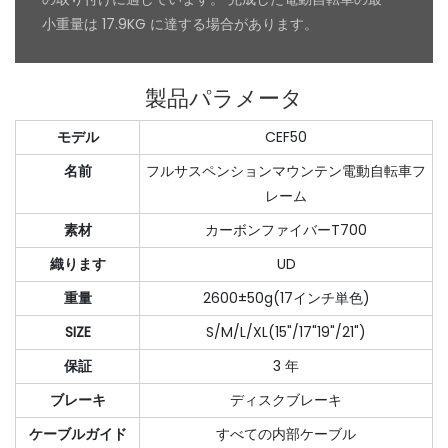
小重量は 17.9KG に達する場合があります。
製品パラメータ
モデル
CEF50
名前
フルサスペンションマウンテン電動自転車フ
レーム
素材
カーボンファイバーT700
織ります
UD
重量
2600±50g(17インチ単色)
SIZE
S/M/L/XL(15"/17"19"/21")
保証
3 年
ブレーキ
ディスクブレーキ
ケーブルガイド
すべての内部ケーブル