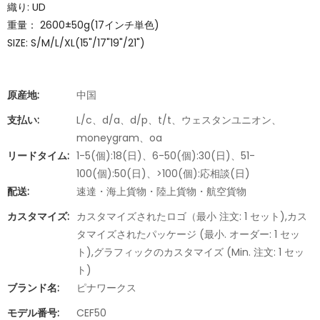
織り: UD
重量： 2600±50g(17インチ単色)
SIZE: S/M/L/XL(15"/17"19"/21")
原産地:
中国
支払い:
L/c、d/a、d/p、t/t、ウェスタンユニオン、
moneygram、oa
リードタイム:
1-5(個):18(日)、6-50(個):30(日)、51-
100(個):50(日)、>100(個):応相談(日)
配送:
速達・海上貨物・陸上貨物・航空貨物
カスタマイズ:
カスタマイズされたロゴ（最小 注文: 1 セット),カス
タマイズされたパッケージ (最小. オーダー: 1 セッ
ト),グラフィックのカスタマイズ (Min. 注文: 1 セッ
ト)
ブランド名:
ピナワークス
モデル番号:
CEF50