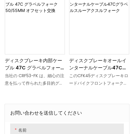
ディスクブレーキ内部ケー
ディスクブレーキオールイ
ブル 47C グラベルフォー
ンターナルケーブル47Cグ
ク 50/55MM オフセット交
ラベルスルーアクスルフォ
当社の CRF53-FK は、細心の注
このCFK45ディスクブレーキロ
換
ーク
意を払って作られた多目的グラ
ードバイクフロントフォークの
ベル フロント フォークで、完
配線方法は、半内部配線と完全
全に内部配線または半隠蔽内部
内部配線の2種類からお選びい
配線用に設計できます。 要件に
ただけます。 半分が内部配線で
お問い合わせを送信してください
応じてオフセットを 45mm ま
あるため、一部のケーブルはフ
たは 50mm に正確に調整でき
レーム内に隠され、一部は露出
ます。 さらに、外部には、顧客
したままになります。 完全内部
名前