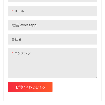
のニーズに基づいて多様な多機
配線により、ほとんどのケーブ
能穴位置を追加することがで
ルがフレーム内に完全に隠蔽さ
メール
き、幅広い積載要求に効果的に
れ、車両全体がより簡潔かつ美
対応できます。 特に、外径
しくなります。 どちらの配線方
47Cの最大タイヤに適していま
法にもそれぞれ利点があります
電話/WhatsApp
す。
会社名
コンテンツ
お問い合わせを送る