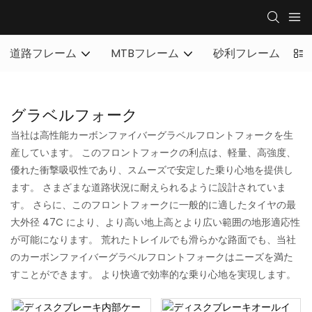
道路フレーム
MTBフレーム
砂利フレーム
フ
グラベルフォーク
当社は高性能カーボンファイバーグラベルフロントフォークを生
産しています。 このフロントフォークの利点は、軽量、高強度、
優れた衝撃吸収性であり、スムーズで安定した乗り心地を提供し
ます。 さまざまな道路状況に耐えられるように設計されていま
す。 さらに、このフロントフォークに一般的に適したタイヤの最
大外径 47C により、より高い地上高とより広い範囲の地形適応性
が可能になります。 荒れたトレイルでも滑らかな路面でも、当社
のカーボンファイバーグラベルフロントフォークはニーズを満た
すことができます。 より快適で効率的な乗り心地を実現します。