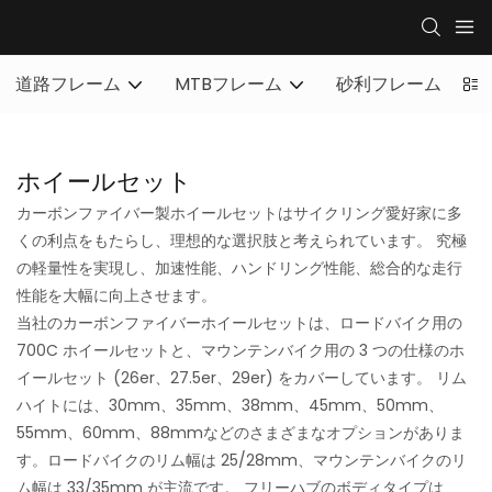
道路フレーム
MTBフレーム
砂利フレーム
フ
ホイールセット
カーボンファイバー製ホイールセットはサイクリング愛好家に多
くの利点をもたらし、理想的な選択肢と考えられています。 究極
の軽量性を実現し、加速性能、ハンドリング性能、総合的な走行
性能を大幅に向上させます。
当社のカーボンファイバーホイールセットは、ロードバイク用の
700C ホイールセットと、マウンテンバイク用の 3 つの仕様のホ
イールセット (26er、27.5er、29er) をカバーしています。 リム
ハイトには、30mm、35mm、38mm、45mm、50mm、
55mm、60mm、88mmなどのさまざまなオプションがありま
す。ロードバイクのリム幅は 25/28mm、マウンテンバイクのリ
ム幅は 33/35mm が主流です。 フリーハブのボディタイプは