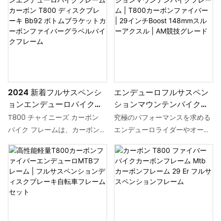
テン バイクの冒険に軽量で耐久
します。 耐久性のあるカーボン
性のある基盤を提供します。 ス
素材で作られたこれらのフレー
ルーアクスル設計を特徴とする
ムは、環境への影響を軽減しな
このフレームは、荒れた地形に
がら最も過酷な地形にも耐えら
取り組み、どんなトレイルでも
れるように設計されています。
スムーズな乗り心地を保証する
これらの高品質で長持ちする自
のに最適です。
転車フレームで乗り心地をアッ
2024 新着フルサスペンシ
エンデューロフルサスペン
プグレードし、持続可能性を選
ョンエンデューロバイクフ
ションマウンテンバイクフ
択してください
レームカーボン T800 ディ
レーム | T800カーボンファ
T800 チャイニーズ カーボン
究極のパフォーマンスを求める
スクブレーキ Bb92 ボトム
イバー | 29インチBoost
バイク フレームは、カーボンフ
エンデューロライダーやオール
ブラケットカーボンファイ
148mmスルーアクスル |
ァイバー製の高品質のフルサス
マウンテンライダーのために設
バーグラベルバイクフレー
AM競技グレード
ペンション フレームで、マウン
計された、ハイエンドのカーボ
ム
テン バイクの冒険に軽量で耐久
ンファイバーフレームです。高
性のある基盤を提供します。 ス
度な材料科学とレースにインス
ルーアクスル設計を特徴とする
パイアされたジオメトリを融合
このフレームは、荒れた地形に
させ、最も過酷なテクニカルな
取り組み、どんなトレイルでも
地形を制覇し、サーキットで安