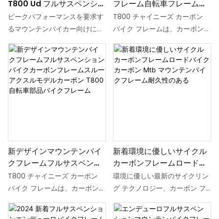
T800 Ud フルサスペンショ
フレーム自転車フレームカ
stopping power, ensuring
でも正確なコントロールを実現
ンフレーム 29er カーボン
ーボンファイバーカーボン
control and safety on steep
します。 カスタマイズ可能なジ
ピークパフォーマンスを要求す
T800 チャイニーズ カーボン
ファイバーバイク自転車フ
フルサスペンションフレー
descents and sharp corners.
オメトリ、サスペンションキネ
るマウンテンバイカー向けに設
バイク フレームは、カーボンフ
レーム販売
ム
Optimized geometry,
マティクス、コンポーネント統
計された2024カスタムカーボ
ァイバー製の高品質のフルサス
refined through race-tested
合オプションは、プロのライダ
ンT800 UDフルサスペンション
ペンション フレームで、マウン
data, strikes a perfect
ーや上級愛好家の要求に応えま
フレーム29erカーボンファイバ
テン バイクの冒険に軽量で耐久
balance between agility and
す。
ー自転車フレームは、すべての
性のある基盤を提供します。 ス
comfort. The frame
頑丈なトレイルを征服し、比類
ルーアクスル設計を特徴とする
supports mainstream
のないライディングスリルを体
このフレームは、荒れた地形に
drivetrain systems and
験することができます。
取り組み、どんなトレイルでも
Boost-standard wheelsets,
スムーズな乗り心地を保証する
enabling seamless
のに最適です。
customization for
新デザインマウンテンバイ
新着環境に優しいサイクル
クフレームフルサスペンシ
カーボンフレームロードバ
performance upgrades
ョンバイクカーボンフレー
イクカーボン Mtb マウンテ
T800 チャイニーズ カーボン
環境に優しい最新のサイクリン
ムスルーアクスルモデルカ
ンバイクフレーム耐久性の
バイク フレームは、カーボンフ
グ テクノロジー、カーボン フ
ーボン T800 自転車部品バ
ある
ァイバー製の高品質のフルサス
レーム ロード バイクとマウン
イクフレーム
ペンション フレームで、マウン
テン バイクを新入荷からご紹介