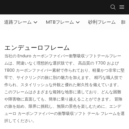
道路フレーム
MTBフレーム
砂利フレーム
フ
エンデューロフレーム
当社の Enduro カーボンファイバー衝撃吸収ソフトテールフレー
ムは、間違いなく理想的な選択肢です。 高品質の T700 および
T800 カーボンファイバー素材で作られており、軽量かつ非常に堅
牢で、サイクリングの旅に別の魅力を加えます。 精巧な職人技で
作られ、スタイリッシュな外観と優れた耐久性を備えています。
このフレームはさまざまな複雑な地形に適しており、どんな困難
や障害物に直面しても、簡単に乗り越えることができます。 冒険
の旅を始め、限界に挑戦し、無限の景色を楽しむために、エンデ
ューロ カーボンファイバーの衝撃吸収ソフト テール フレームを選
択してください。