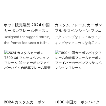
り心地を保証します。
T800 カーボンフレームは、最
高級のテクノロジーとデザイン
を求めるサイクリストに軽量で
耐久性のあるオプションを提供
ホット販売製品 2024 中国
カスタム フレーム カーボン
します。
カーボンフレームディスク
フル サスペンション フレー
ブレーキマット表面処理モ
ム 29 カーボンファイバー
Designed for rugged terrain,
アグレッシブなトレイルライデ
ードカーボンフルサスペン
バイク自転車フレーム
the frame features a full-
ィングやテクニカルな山岳アド
ション 29er フレーム
suspension system (multi-
ベンチャー向けに設計されたこ
link suspension design) to
のフルサスペンション カーボン
efficiently absorb impacts,
ファイバー フレームは、高強度
paired with 29-inch wheels
の T800/T1000 グレード カー
for enhanced roll-over
ボンファイバーと 29 インチ ホ
capability and stability,
イール プラットフォームおよび
effortlessly tackling rocks,
アダプティブ サスペンション
roots, and technical trails.
システムを組み合わせていま
Integrated hydraulic disc
す。 軽量で機動性が高く、衝撃
2024 カスタムカーボン
T800 中国カーボンバイク
brakes deliver all-weather
吸収性に優れ、起伏の多い地形