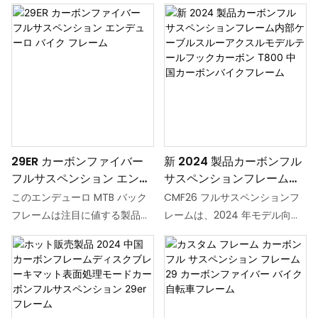
29ER カーボンファイバー
新 2024 製品カーボンフル
フルサスペンション エンデ
サスペンションフレーム内
ューロ バイク フレーム
部ケーブルスルーアクスル
このエンデューロ MTB バック
CMF26 フルサスペンションフ
モデルテールフックカーボ
フレームは注目に値する製品で
レームは、2024 年モデル向け
ン T800 中国カーボンバイ
す。 フルカーボンファイバー製
に設計された高性能カーボンバ
クフレーム
なので強度と軽さに優れていま
イクフレームです。 内部ケーブ
す。 フレームにはフルサスペン
ルルーティング、スルーアクス
ションが装備されており、荒れ
ル互換性、洗練されたテールフ
た路面でもスムーズで快適な乗
ックデザインを特徴とするこの