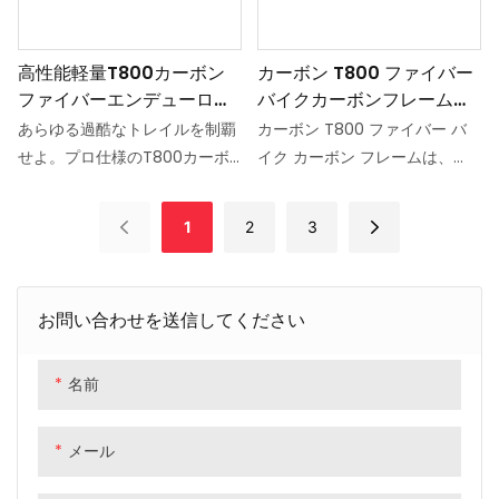
スムーズな乗り心地を保証する
定したパフォーマンスを発揮
のに最適です。
し、限界に挑戦できるようサポ
高性能軽量T800カーボン
カーボン T800 ファイバー
ートします。
ファイバーエンデューロ
バイクカーボンフレーム
MTBフレーム | フルサスペ
Mtb カーボンフレーム 29
あらゆる過酷なトレイルを制覇
カーボン T800 ファイバー バ
ンションディスクブレーキ
Er フルサスペンションフレ
せよ。プロ仕様のT800カーボ
イク カーボン フレームは、
自転車フレームセット
ーム
ンファイバー製エンデューロ・
T800 カーボンファイバー素材
フルサスペンションフレーム
で作られた高品質、軽量、耐久
1
2
3
が、エンデューロ・レーシング
性のあるマウンテン バイク フ
の新たな武器をお届けします。
レームです。 この 29 Er フル
航空宇宙グレードのT800カー
サスペンション フレームは、信
お問い合わせを送信してください
ボンファイバーを使用し、精密
頼性と応答性の高い乗り心地を
なカーボンレイヤリング技術で
求める本格的なマウンテン バイ
設計されたこのフレームは、驚
カーに優れたパフォーマンスと
名前
異的な軽量性と剛性のバランス
ハンドリングを提供します。
を実現。高速ダウンヒルでの安
メール
定性から、限界まで加速する際
の効率性まで、トップクラスの