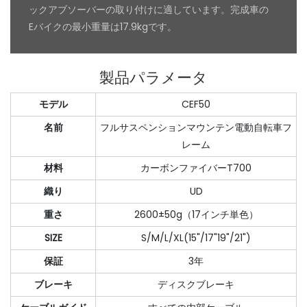
ックアブソーバーの取り付けに適しています。完成車の
Eバイクの最小重量は17.9kgです。
製品パラメータ
モデル
CEF50
名前
フルサスペンションマウンテン電動自転車フ
レーム
材料
カーボンファイバーT700
織り
UD
重さ
2600±50g（17インチ単色）
SIZE
S/M/L/XL(15"/17"19"/21")
保証
3年
ブレーキ
ディスクブレーキ