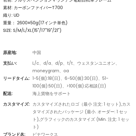
名前: フルサスペンションマウンテン電動自転車フレーム
素材: カーボンファイバーT700
織り: UD
重量： 2600±50g(17インチ単色)
SIZE: S/M/L/XL(15"/17"19"/21")
原産地:
中国
支払い:
L/c、d/a、d/p、t/t、ウェスタンユニオン、
moneygram、oa
リードタイム:
1-5(個):18(日)、6-50(個):30(日)、51-
100(個):50(日)、>100(個):応相談(日)
配送:
海上貨物をサポート
カスタマイズ:
カスタマイズされたロゴ（最小 注文: 1 セット),カス
タマイズされたパッケージ (最小. オーダー: 1 セッ
ト),グラフィックのカスタマイズ (Min. 注文: 1 セッ
ト)
ブランド名:
ピナワークス