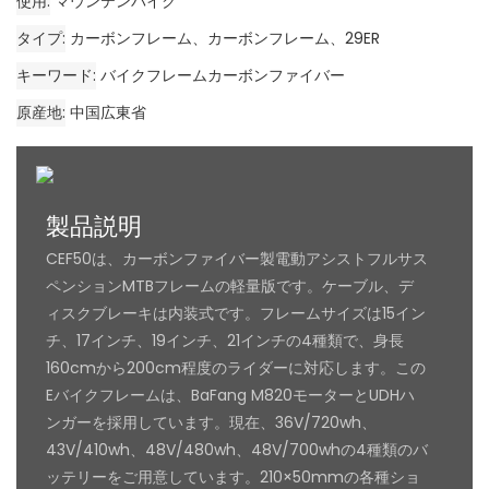
使用
マウンテンバイク
タイプ
カーボンフレーム、カーボンフレーム、29ER
キーワード
バイクフレームカーボンファイバー
原産地
中国広東省
製品説明
CEF50は、カーボンファイバー製電動アシストフルサス
ペンションMTBフレームの軽量版です。ケーブル、デ
ィスクブレーキは内装式です。フレームサイズは15イン
チ、17インチ、19インチ、21インチの4種類で、身長
160cmから200cm程度のライダーに対応します。この
Eバイクフレームは、BaFang M820モーターとUDHハ
ンガーを採用しています。現在、36V/720wh、
43V/410wh、48V/480wh、48V/700whの4種類のバ
ッテリーをご用意しています。210×50mmの各種ショ