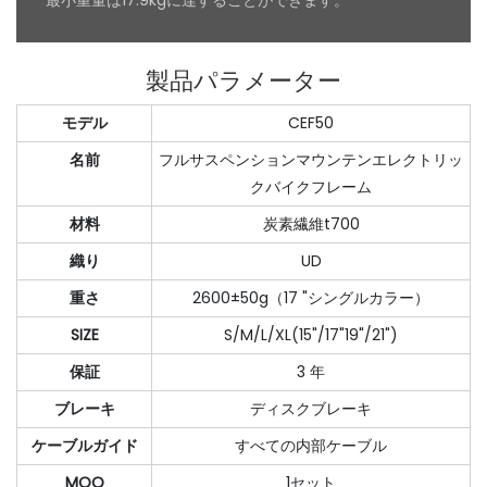
製品パラメーター
モデル
CEF50
名前
フルサスペンションマウンテンエレクトリッ
クバイクフレーム
材料
炭素繊維t700
織り
UD
重さ
2600±50g（17 "シングルカラー）
SIZE
S/M/L/XL(15"/17"19"/21")
保証
3 年
ブレーキ
ディスクブレーキ
ケーブルガイド
すべての内部ケーブル
MOQ
1セット