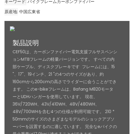
キーワード
バイクフレームカーボンファイバー
原産地
中国広東省
製品説明
CEF50は、カーボンファイバー電気支援フルサスペンシ
ョンMTBフレームの軽量バージョンです。 すべての内
部ケーブル、ディスクブレーキです フレームには、15
"、17"、19インチ、21 "の4つのサイズがあり、約
160cmから200cmの高さでライダーに会うことができ
ます。 このe-bikeフレームは、Bafang M820モータ
ーとUDHハンガーを使用しています。 現在、
36V/720WH、43V/410WH、48V/480WH、
48V/700WHを含む4つの仕様が利用可能です。 210 *
50mmのサイズのさまざまなモデルのショックアブソ
ーバーを設置するのに適しています。 完全なeバイクの
最小重量は17.9kgに達することができます。