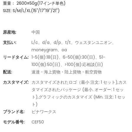
重量： 2600±50g(17インチ単色)
SIZE: S/M/L/XL(15"/17"19"/21")
原産地:
中国
支払い:
L/c、d/a、d/p、t/t、ウェスタンユニオン、
moneygram、oa
リードタイム:
1-5(個):18(日)、6-50(個):30(日)、51-
100(個):50(日)、>100(個):応相談(日)
配送:
速達・海上貨物・陸上貨物・航空貨物
カスタマイズ:
カスタマイズされたロゴ（最小 注文: 1 セット),カス
タマイズされたパッケージ (最小. オーダー: 1 セッ
ト),グラフィックのカスタマイズ (Min. 注文: 1 セッ
ト)
ブランド名:
ピナワークス
モデル番号:
CEF50