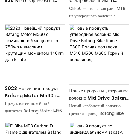
835 Вт·ч с корпусом из
электровелосипеда из
углеродного волокна
углеродного волокна,
CEF50 — это легкая рама MTB
(сертифицированный) —
двигатель Bafang M820
из углеродного волокна с
универсальный для
Mid-Drive, встроенный
полной подвеской и
электровелосипедов моделей
аккумулятор для
электроприводом, разработанная
CEF69, CEF50 и CEF55
преобразования
для оптимальной
электровелосипеда в горный
производительности. Он имеет
велосипед
внутреннюю прокладку кабеля,
совместим с дисковыми
тормозами и доступен в четырех
размерах, подходящих для
водителей разного роста. Рама
2023 Новейший продукт
Новые продукты углеродное
изготовлена ​​из
Bafang Motor M560 с
волокно Mid Drive Bafang
высококачественного материала
номинальной мощностью
Представляем новейший
Bike Rame T800 Полная
Carbon Fiber T700 и весит
Новый карбоновый волокно
750wh и высоким
двигатель Bafang Motor M560
подвеска M510 M500
2600 г, что делает ее прочным и
средний привод Bafang Bike
крутящим моментом 140nm
2023 года с номинальной
M600 Горный велосипед
надежным вариантом для
Frame T800 Полная подвеска
для E-mtb
мощностью 750 Втч и
любителей катания на горных
Эта каркасная рама с полной
впечатляющим высоким