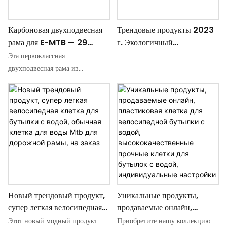
полной подвески, глубоко
конструкцией эта рама идеально
интегрирует
подходит для гонщиков,
Карбоновая двухподвесная
Трендовые продукты 2023
высокоэффективную систему
которым нужна высокая
рама для E-MTB — 29
г. Экологичный
электроэнергии с топ-
производительность и
дюймов | Совместима с
высококачественный
технологией углеродного
возможность индивидуальной
Эта первоклассная
мотором Bafang
материал Детали
волокна, переопределяет
настройки.
двухподвесная рама из
M500/M510/M600
центральной оси велосипеда
эффективность и веселье
углеродного волокна — вершина
Нижние кронштейны
внедорожни и помогает
современной инженерии
Настройка
победить каждый гюй
электровелосипедов,
разработанная для агрессивных
гонщиков, стремящихся к
бескомпромиссной
производительности. Она
сочетает в себе лёгкую
конструкцию из углеродного
Новый трендовый продукт,
Уникальные продукты,
волокна, эффективную
супер легкая велосипедная
продаваемые онлайн,
двухподвесную платформу и
клетка для бутылки с водой,
пластиковая клетка для
мощную систему двигателей
Этот новый модный продукт
Приобретите нашу коллекцию