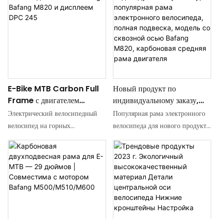
велосипедах.
подвеской T800 Carbon Fiber
крутящим моментом 140 Нм,
изготовлена ​​из высокопрочного
специально разработанный для
углеродного волокна T800, с
горных велосипедов E-класса.
легкой и превосходной
Ощутите непревзойденную
жесткостью, специально
производительность и мощность
разработанной для любителей
этого инновационного
горных велосипедов, которые
двигателя, идеально
E-Bike MTB Carbon Full
Новый продукт по
стремятся к производительности
подходящего для легкого
Frame с двигателем
индивидуальному заказу,
и долговечности. Рамка
преодоления сложной
Bafang Bafang M820 и
популярная рама
совместима с двигателями
Электрический велосипедный
Популярная рама электронного
местности.
дисплеем DPC 245
электронного велосипеда,
Bafang M510, M50, M600
велосипед на горных
велосипеда для нового продукта
полная подвеска, модель со
среднего привода, обеспечивая
велосипедах с полной рамкой
- это ультрасовременная рама с
сквозной осью Bafang
мощную поддержку энергии и
Bafang M820 Engine и DPC
полной подвеской,
M820, карбоновая средняя
подходит для различных
245, специально
предназначенная для установки
рама двигателя
сложных мест
предназначенным для
среднего двигателя Bafang
современных горных
M820. Благодаря прочной
инноваций, эта полная
конструкции со сквозной осью и
карбоновая электрическая рама
легкой карбоновой