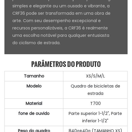
simples e elegante ou um ousado e vibrante, a
CRF36 pode ser transformada em uma obra de
arte. Com seu desempenho excepcional e
recursos personalizáveis, a CRF36 é realmente
uma escolha notável para qualquer entusiasta
do ciclismo de estrada.
PARÂMETROS DO PRODUTO
Tamanho
XS/S/M/L
Modelo
Quadro de bicicletas de
estrada
Material
T700
fone de ouvido
Parte superior 1-1/2", Parte
inferior 1-1/2"
Peso do quadro
840g±40g (TAMANHO XS)