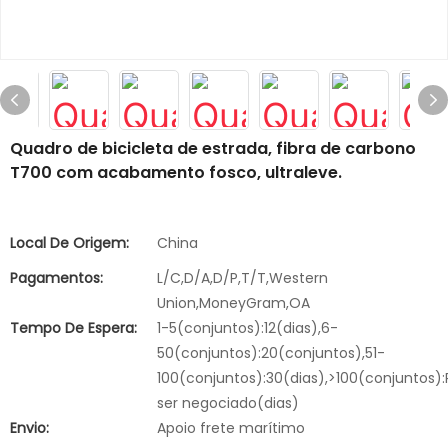
Quadro de bicicleta de estrada, fibra de carbono
T700 com acabamento fosco, ultraleve.
Local De Origem:
China
Pagamentos:
L/C,D/A,D/P,T/T,Western
Union,MoneyGram,OA
Tempo De Espera:
1-5(conjuntos):12(dias),6-
50(conjuntos):20(conjuntos),51-
100(conjuntos):30(dias),>100(conjuntos):
ser negociado(dias)
Envio:
Apoio frete marítimo