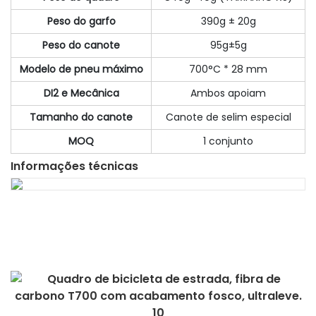
Peso do garfo
390g ± 20g
Peso do canote
95g±5g
Modelo de pneu máximo
700°C * 28 mm
DI2 e Mecânica
Ambos apoiam
Tamanho do canote
Canote de selim especial
MOQ
1 conjunto
Informações técnicas