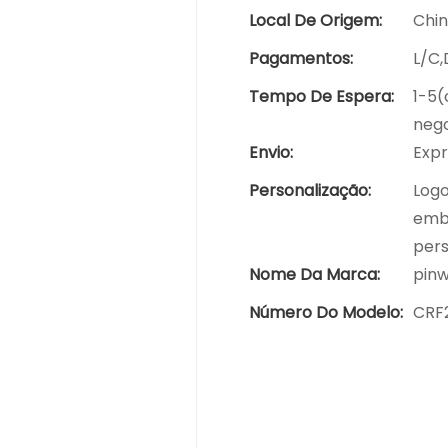
Local De Origem:
Chi
Pagamentos:
L/C
Tempo De Espera:
1-5(
nego
Envio:
Expr
Personalização:
Logo
emba
pers
Nome Da Marca:
pin
Número Do Modelo:
CRF