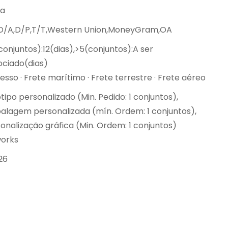
na
,D/A,D/P,T/T,Western Union,MoneyGram,OA
conjuntos):12(dias),>5(conjuntos):A ser
ciado(dias)
esso · Frete marítimo · Frete terrestre · Frete aéreo
tipo personalizado (Min. Pedido: 1 conjuntos),
lagem personalizada (mín. Ordem: 1 conjuntos),
onalização gráfica (Min. Ordem: 1 conjuntos)
works
26