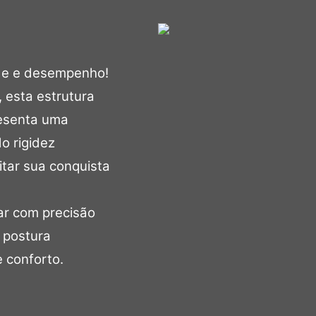
ade e desempenho!
 esta estrutura
resenta uma
o rigidez
itar sua conquista
ar com precisão
a postura
e conforto.