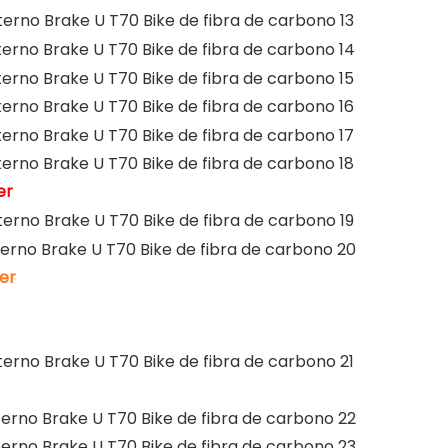
er
er