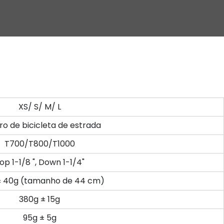
XS/ S/ M/ L
o de bicicleta de estrada
T700/T800/T1000
op 1-1/8 ", Down 1-1/4"
± 40g (tamanho de 44 cm)
380g ± 15g
95g ± 5g