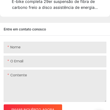
E-bike completa 29er suspensão de fibra de
carbono freio a disco assistência de energia
elétrica quadro de bicicleta mtb com shim.ano ep8
mid m
Entre em contato conosco
Nome
O Email
Contente
ENVIAR INQUÉRITO AGORA