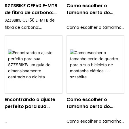
SZZSBIKE CEF50 E-MTB
Como escolher o
de fibra de carbono:
tamanho certo do
leve como uma pena,
quadro para sua
SZZSBIKE CEF50 E-MTB de
potente como um tigre,
bicicleta elétrica de
fibra de carbono:
Como escolher o tamanho
redefinindo a aventura
montanha --- szzsbike
Leve como uma pena,
certo do quadro para sua
na montanha para
poderoso como um tigre,
mountain bike elétrica——
ciclistas do mundo todo
redefinindo a aventura na
SZZSBIKE
montanha para ciclistas
globais
Selecionar o tamanho
correto do quadro é
essencial para o conforto,
Encontrando o ajuste
Como escolher o
controle e desempenho da
perfeito para sua
tamanho certo do
sua e-MTB. Como
SZZSBIKE: um guia de
quadro para a sua
fabricante líder de bicicletas
dimensionamento
bicicleta de montanha
elétricas de montanha de
Como escolher o tamanho
centrado no ciclista
elétrica --- szzsbike
alto desempenho,
Encontrando o ajuste
da estrutura certo para sua