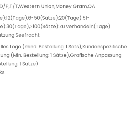
,D/P,T/T,Western Union,Money Gram,OA
e):12(Tage),6-50(Sätze):20(Tage),51-
ze):30(Tage),>100(Sätze):Zu verhandeln(Tage)
ützung Seefracht
elles Logo (mind. Bestellung: 1 Sets),Kundenspezifische
ng (Min. Bestellung: 1 Sätze),Grafische Anpassung
stellung: 1 Sätze)
ks