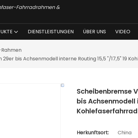
onfaser-Fahrradrahmen &
UKTE
DIENSTLEISTUNGEN
ÜBER UNS
VIDEO
-Rahmen
er bis Achsenmodell interne Routing 15,5 "/17,5" 19 K
Scheibenbremse V
bis Achsenmodell in
Kohlefaserfahrra
Herkunftsort:
China