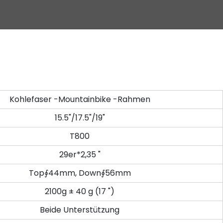
Kohlefaser -Mountainbike -Rahmen
15.5"/17.5"/19"
T800
29er*2,35 "
Top∮44mm, Down∮56mm
2100g ± 40 g (17 ")
Beide Unterstützung