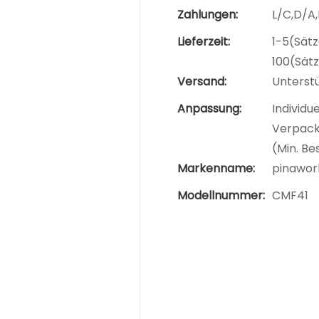
Zahlungen:
L/C,D/A
Lieferzeit:
1-5(Sätz
100(Sät
Versand:
Unterst
Anpassung:
Individu
Verpacku
(Min. Be
Markenname:
pinawor
Modellnummer:
CMF41