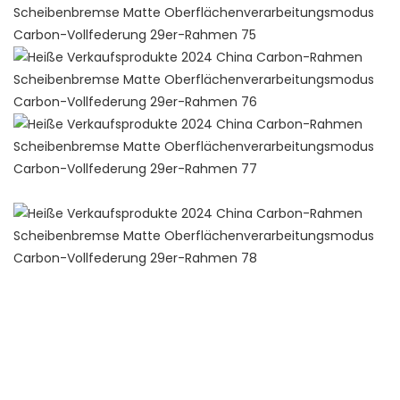
new product ideas 2022 trending products 2022 new
arrivals top selling products 2022 hot selling products 2022
new product 2022 chaquetas de hombre 2022 ropa
deportiva mujer tendencia 2022 eco friendly products 2022
amazon top seller 2022 amazon hot selling new product
2022 popular new years 2023