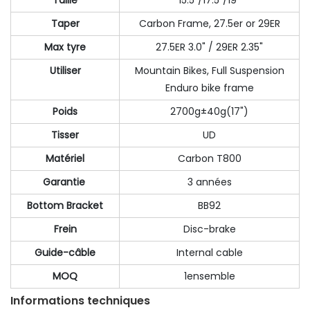
Taille
15.5"/17.5"/19"
Taper
Carbon Frame, 27.5er or 29ER
Max tyre
27.5ER 3.0" / 29ER 2.35"
Utiliser
Mountain Bikes, Full Suspension
Enduro bike frame
Poids
2700g±40g(17")
Tisser
UD
Matériel
Carbon T800
Garantie
3 années
Bottom Bracket
BB92
Frein
Disc-brake
Guide-câble
Internal cable
MOQ
1ensemble
Informations techniques