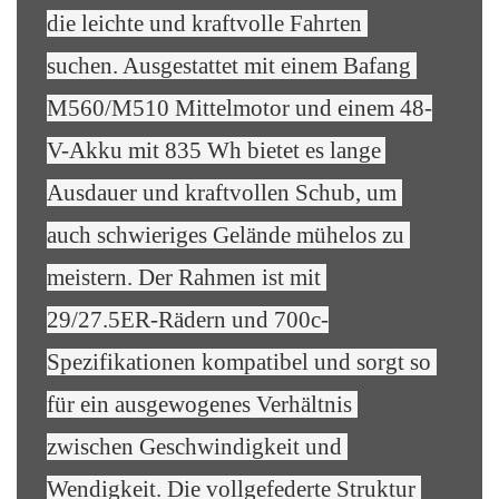
die leichte und kraftvolle Fahrten 
suchen. Ausgestattet mit einem Bafang 
M560/M510 Mittelmotor und einem 48-
V-Akku mit 835 Wh bietet es lange 
Ausdauer und kraftvollen Schub, um 
auch schwieriges Gelände mühelos zu 
meistern. Der Rahmen ist mit 
29/27.5ER-Rädern und 700c-
Spezifikationen kompatibel und sorgt so 
für ein ausgewogenes Verhältnis 
zwischen Geschwindigkeit und 
Wendigkeit. Die vollgefederte Struktur 