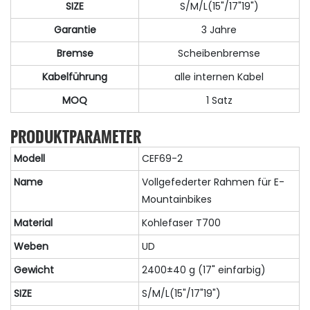
SIZE
S/M/L(15"/17"19")
Garantie
3 Jahre
Bremse
Scheibenbremse
Kabelführung
alle internen Kabel
MOQ
1 Satz
PRODUKTPARAMETER
Modell
CEF69-2
Name
Vollgefederter Rahmen für E-
Mountainbikes
Material
Kohlefaser T700
Weben
UD
Gewicht
2400±40 g (17" einfarbig)
SIZE
S/M/L(15"/17"19")