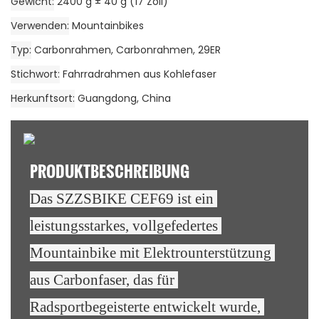
Gewicht
2400 g ± 40 g (17 Zoll)
Verwenden
Mountainbikes
Typ
Carbonrahmen, Carbonrahmen, 29ER
Stichwort
Fahrradrahmen aus Kohlefaser
Herkunftsort
Guangdong, China
PRODUKTBESCHREIBUNG
Das SZZSBIKE CEF69 ist ein 
leistungsstarkes, vollgefedertes 
Mountainbike mit Elektrounterstützung 
aus Carbonfaser, das für 
Radsportbegeisterte entwickelt wurde, 